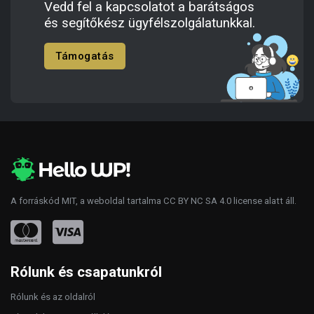
Vedd fel a kapcsolatot a barátságos
és segítőkész ügyfélszolgálatunkkal.
Támogatás
A forráskód
MIT
, a weboldal tartalma
CC BY NC SA 4.0
license alatt áll.
Rólunk és csapatunkról
Rólunk és az oldalról