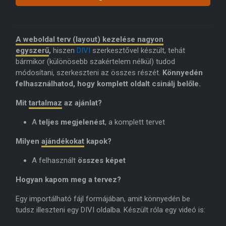
A weboldal terv (layout) kezelése nagyon
egyszerű
,
hiszen
DIVI
szerkesztővel készült, tehát
bármikor (különösebb szakértelem nélkül) tudod
módosítani, szerkeszteni az összes részét.
Könnyedén
felhasználhatod, hogy komplett oldalt csinálj belőle.
Mit
tartalmaz
az ajánlat?
A
teljes megjelenést
, a komplett tervet
Milyen
ajándékokat
kapok?
A felhasznált
összes képet
Hogyan kapom meg a tervez?
Egy importálható fájl formájában, amit könnyedén be
tudsz illeszteni egy DIVI oldalba. Készült róla egy videó is: