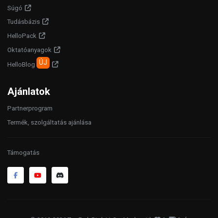
Súgó
Tudásbázis
HelloPack
Oktatóanyagok
ÚJ
HelloBlog
Ajánlatok
Partnerprogram
Termék, szolgáltatás ajánlása
Támogatás