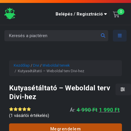
unre
0
Belépés / Regisztráció
Kezdőlap
/
Divi
/
Weboldal tervek
/ Kutyasétáltató – Weboldal terv Divi-hez
Kutyasétáltató – Weboldal terv
Divi-hez
Original pric
Curre
4 990
Ft
1 990
Ft
Ár:
(
1
vásárlói értékelés)
Megrendelem