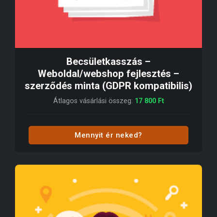
Becsületkasszás –
Weboldal/webshop fejlesztés –
szerződés minta (GDPR kompatibilis)
Átlagos vásárlási összeg:
17 800
Ft
Mennyit ér neked?