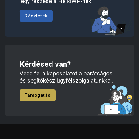
légy részese a HelloWP-nek!
Részletek
Kérdésed van?
Vedd fel a kapcsolatot a barátságos
és segítőkész ügyfélszolgálatunkkal.
Támogatás