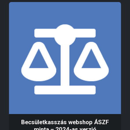
Becsületkasszás webshop ÁSZF
minta – 2024-as verzió