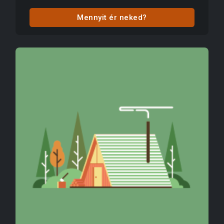
Mennyit ér neked?