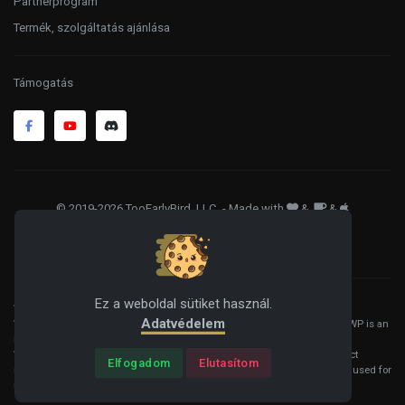
Partnerprogram
Termék, szolgáltatás ajánlása
Támogatás
© 2019-2026 TooEarlyBird, LLC
. - Made with
&
&
ÁSZF
Adatkezelés
Sütik
Ez a weboldal sütiket használ.
WordPress® is a registered trademark of the WordPress Foundation, and
Adatvédelem
WooCommerce® is a registered trademark of WooCommerce, Inc. HelloWP is an
independent product and is not affiliated, associated, or endorsed by the
WordPress Foundation, WooCommerce, Inc., or Automattic Inc. All product
Elfogadom
Elutasítom
names, logos, and brands are property of their respective owners and are used for
identification purposes only.