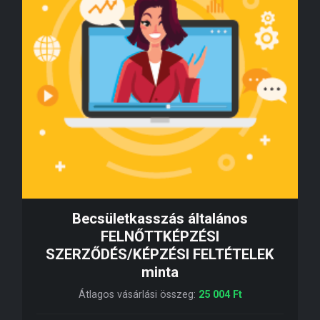
Becsületkasszás általános
FELNŐTTKÉPZÉSI
SZERZŐDÉS/KÉPZÉSI FELTÉTELEK
minta
Átlagos vásárlási összeg:
25 004
Ft