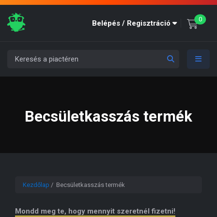
unre
0
Belépés / Regisztráció
Becsületkasszás termék
Kezdőlap
/ Becsületkasszás termék
Mondd meg te, hogy mennyit szeretnél fizetni!