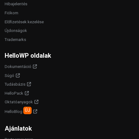
Hibajelentés
Fiókom
Előfizetések kezelése
Újdonságok
Trademarks
HelloWP oldalak
Dokumentáció
Súgó
Tudásbázis
HelloPack
Oktatóanyagok
ÚJ
HelloBlog
Ajánlatok