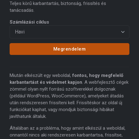
Teljes körű karbantartás, biztonság, frissítés és
tanácsadás.
Számlázási ciklus
Megrendelem
Miután elkészült egy weboldal,
fontos, hogy megfelelő
karbantartást és védelmet kapjon
. A webfejlesztő cégek
zömmel olyan nyílt forrású szoftverekkel dolgoznak
(például WordPress, WooCommerce), amelyeket átadás
után rendszeresen frissíteni kell. Frissítéskor az oldal új
funkciókat kaphat, vagy mondjuk biztonsági hibákat
javíthatunk általuk.
Általában az a probléma, hogy amint elkészül a weboldal,
onnantól nincs aki rendszeresen karbantartsa, frissítse,