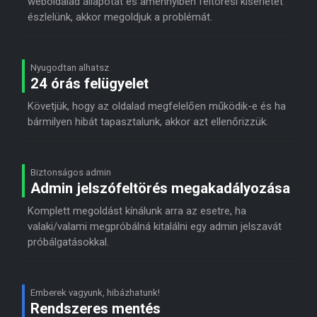
weboldalad állapotát és amennyiben feltörési kísérletet
észlelünk, akkor megoldjuk a problémát.
Nyugodtan alhatsz
24 órás felügyelet
Követjük, hogy az oldalad megfelelően működik-e és ha
bármilyen hibát tapasztalunk, akkor azt ellenőrizzük.
Biztonságos admin
Admin jelszófeltörés megakadályozása
Komplett megoldást kínálunk arra az esetre, ha
valaki/valami megpróbálná kitalálni egy admin jelszavát
próbálgatásokkal.
Emberek vagyunk, hibázhatunk!
Rendszeres mentés