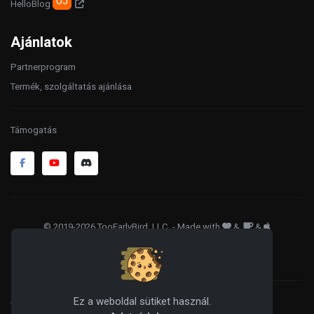
ÚJ
HelloBlog
Ajánlatok
Partnerprogram
Termék, szolgáltatás ajánlása
Támogatás
© 2019-2026 TooEarlyBird, LLC
. - Made with
&
&
ÁSZF
Adatkezelés
Sütik
Ez a weboldal sütiket használ.
WordPress® is a registered trademark of the WordPress Foundation, and