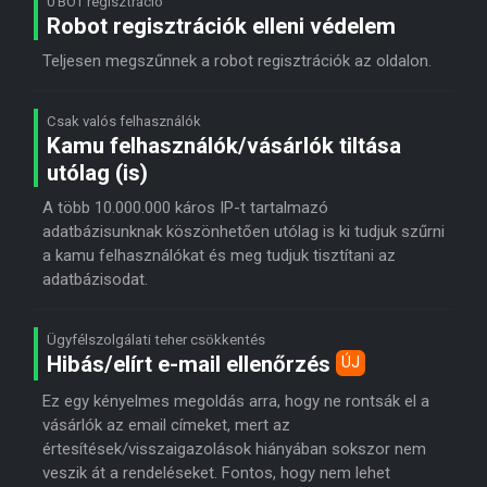
0 BOT regisztráció
Robot regisztrációk elleni védelem
Teljesen megszűnnek a robot regisztrációk az oldalon.
Csak valós felhasználók
Kamu felhasználók/vásárlók tiltása
utólag (is)
A több 10.000.000 káros IP-t tartalmazó
adatbázisunknak köszönhetően utólag is ki tudjuk szűrni
a kamu felhasználókat és meg tudjuk tisztítani az
adatbázisodat.
Ügyfélszolgálati teher csökkentés
Hibás/elírt e-mail ellenőrzés
ÚJ
Ez egy kényelmes megoldás arra, hogy ne rontsák el a
vásárlók az email címeket, mert az
értesítések/visszaigazolások hiányában sokszor nem
veszik át a rendeléseket. Fontos, hogy nem lehet