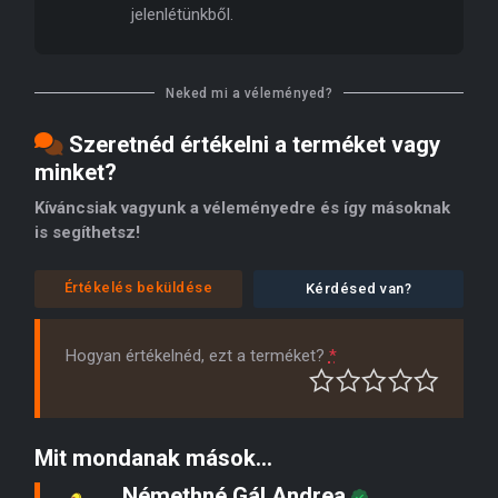
jelenlétünkből.
Neked mi a véleményed?
Szeretnéd értékelni a terméket vagy
minket?
Kíváncsiak vagyunk a véleményedre és így másoknak
is segíthetsz!
Értékelés beküldése
Kérdésed van?
Hogyan értékelnéd, ezt a terméket?
*
Mit mondanak mások...
Némethné Gál Andrea