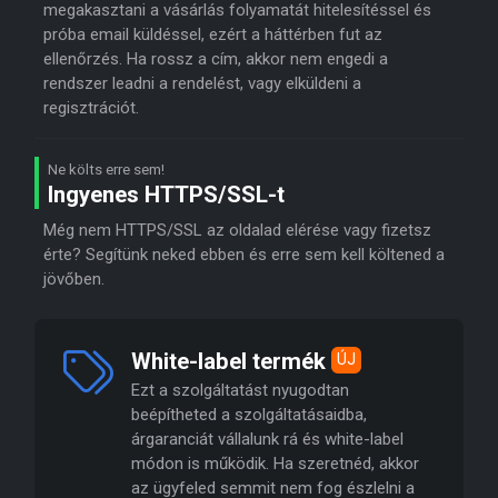
megakasztani a vásárlás folyamatát hitelesítéssel és
próba email küldéssel, ezért a háttérben fut az
ellenőrzés. Ha rossz a cím, akkor nem engedi a
rendszer leadni a rendelést, vagy elküldeni a
regisztrációt.
Ne költs erre sem!
Ingyenes HTTPS/SSL-t
Még nem HTTPS/SSL az oldalad elérése vagy fizetsz
érte? Segítünk neked ebben és erre sem kell költened a
jövőben.
White-label termék
ÚJ
Ezt a szolgáltatást nyugodtan
beépítheted a szolgáltatásaidba,
árgaranciát vállalunk rá és white-label
módon is működik. Ha szeretnéd, akkor
az ügyfeled semmit nem fog észlelni a