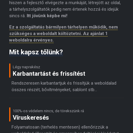
hiszen a fejlesztő elvégezte a munkáját, létrejött az oldal,
a tárhelyszolgáltatók pedig nem értenek hozzá és idejük
sincs rá.
Itt jövünk képbe mi!
Ez a szolgáltatás bármilyen tárhelyen működik, nem
szükséges a weboldalt költöztetni. Az ajánlat 1
weboldalra érvényes.
Mit kapsz tőlünk?
Légy naprakész
Karbantartást és frissítést
Rendszeresen karbantartjuk és frissítjük a weboldalad
összes részét, bővítményeket, sablont stb…
100%-os védelem nincs, de törekszünk rá
Víruskeresés
Folyamatosan (terhelés mentesen) ellenőrizzük a