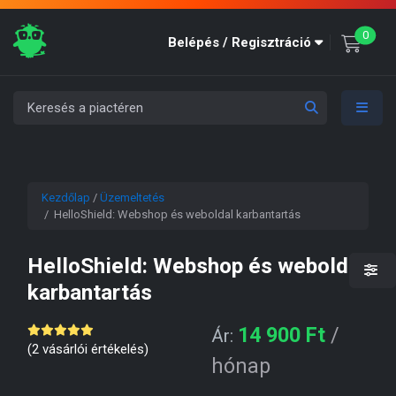
unre
0
Belépés / Regisztráció
Kezdőlap
/
Üzemeltetés
/ HelloShield: Webshop és weboldal karbantartás
HelloShield: Webshop és weboldal
karbantartás
14 900
Ft
/
Ár:
(
2
vásárlói értékelés)
hónap