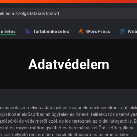
eltetés
Tartalomkezelés
WordPress
Web
Adatvédelem
t mindazok személyes adatainak és magánéletének védelme iránt, aki
nyilatkozat elsősorban az ügyfelek és hírlevél feliratkozók személye
eléséről és védelméről szól, de ide tartoznak az oldal látogatói is. 
tokat és milyen módon gyűjthet és használhat fel Önt illetően, illetve
len személy(ek) részére nem kerülnek átadásra és az eme oldalon