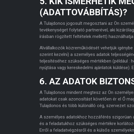
5. KIK ISMERHETIK M
(ADATTOVÁBBÍTÁS)?
A Tulajdonos jogosult megosztani az Ön személy
tevékenységet folytató partnerével, aki kizáról
írásban rögzített feltételek mellett) használhatja
Alvállalkozók közreműködését vehetjük igénybe
szerint kezelni) a személyes adatok teljességén
teljesítéséhez szükséges mértékben (például : 
nyújtása vagy kereskedelmi ajánlatok küldése). 
6. AZ ADATOK BIZTO
A Tulajdonos mindent megtesz az Ön személyes 
adatokat csak azonosítást követően ér el Ő mag
Tulajdonos és több különálló cég, szervezet szol
A személyes adatokhoz hozzáférés szigorúan az
és a feladatukhoz szükséges mértékre korlátozódi
Erről a feladatvégzésről és a külsős személyekn