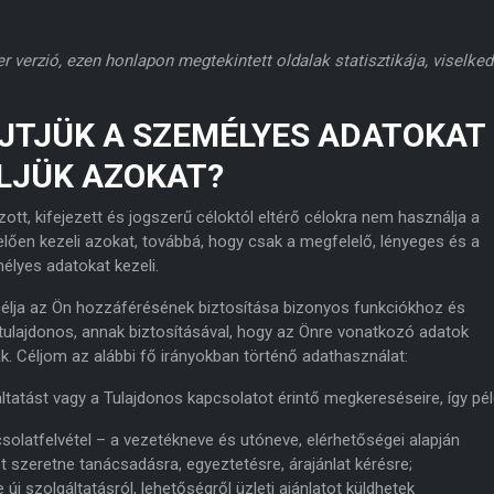
er verzió, ezen honlapon megtekintett oldalak statisztikája, viselked
ŰJTJÜK A SZEMÉLYES ADATOKAT
ELJÜK AZOKAT?
tt, kifejezett és jogszerű céloktól eltérő célokra nem használja a
ően kezeli azokat, továbbá, hogy csak a megfelelő, lényeges és a
élyes adatokat kezeli.
célja az Ön hozzáférésének biztosítása bizonyos funkciókhoz és
 tulajdonos, annak biztosításával, hogy az Önre vonatkozó adatok
. Céljom az alábbi fő irányokban történő adathasználat:
tatást vagy a Tulajdonos kapcsolatot érintő megkereséseire, így pél
solatfelvétel – a vezetékneve és utóneve, elérhetőségei alapján
 szeretne tanácsadásra, egyeztetésre, árajánlat kérésre;
j szolgáltatásról, lehetőségről üzleti ajánlatot küldhetek