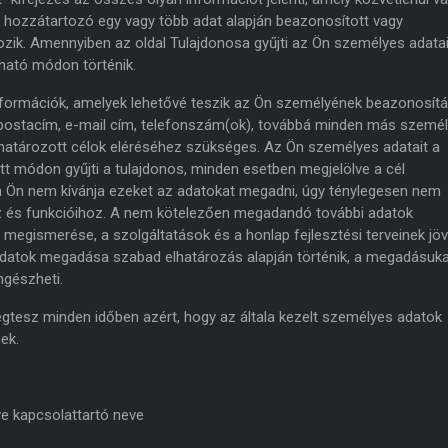
 hozzátartozó egy vagy több adat alapján beazonosított vagy
ik. Amennyiben az oldal Tulajdonosa gyűjti az Ön személyes adatai
tható módon történik.
formációk, amelyek lehetővé teszik az Ön személyének beazonosítá
 postacím, e-mail cím, telefonszám(ok), továbbá minden más szemé
ghatározott célok eléréséhez szükséges. Az Ön személyes adatait a
 módon gyűjti a tulajdonos, minden esetben megjelölve a cél
 Ön nem kívánja ezeket az adatokat megadni, úgy ténylegesen nem
z és funkcióihoz. A nem kötelezően megadandó további adatok
 megismerése, a szolgáltatások és a honlap fejlesztési terveinek jöv
 adatok megadása szabad elhatározás alapján történik, a megadásuk
ngészheti.
tesz minden időben azért, hogy az általa kezelt személyes adatok
ek.
ve kapcsolattartó neve