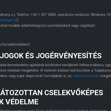
Záhony u.), Telefon: +36 1 437 2800, operációs rendszer, Windows 10
etőségek
)
zhat további adatfeldolgozó személy(eke)t vagy cég(ek)et.
io/hu/adatvedelem/
 JOGOK ÉS JOGÉRVÉNYESÍTÉS
ai kereskedelmi ajánlatok közlésére kerüljenek felhasználásra, úgy
tése indokait megjelölné. A törlését írásban kell közölnie a Tulajdono
nikus vagy papír alapú levél formájában is, az
Impresszumban
megjel
RLÁTOZOTTAN CSELEKVŐKÉPES
K VÉDELME