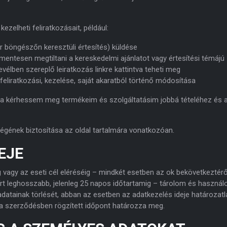
kezelheti feliratkozásait, például:
kár böngészőn keresztüli értesítés) küldése
entesen megtiltani a kereskedelmi ajánlatot vagy értesítési témájú
élben szereplő leiratkozás linkre kattintva teheti meg
 feliratkozási, kezelése, saját akaratból történő módosítása
ra kérhessem meg termékeim és szolgáltatásim jobbá tételéhez és 
égének biztosítása az oldal tartalmára vonatkozóan.
EJE
g vagy az eseti cél eléréséig – mindkét esetben az ok bekövetkeztérő
rt leghosszabb, jelenleg 25 napos időtartamig – tárolom és haszná
datainak törlését, abban az esetben az adatkezelés ideje határozatl
n a szerződésben rögzített időpont határozza meg.