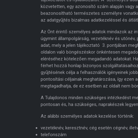
közvetetten, egy azonosító szám alapján vagy a
beazonosítható természetes személyre vonatkoz
az adatgyűjtés bizalmas adatkezeléssel és átlá
Az Önt érintő személyes adatok mindazok az in
úgymint állampolgárság, vezetéknév és utónév,
adat, mely a jelen tájékoztató 3. pontjában me
oldalon való böngészéskor önkéntesen megadott
eléréséhez kötelezően megadandó adatokat. Ha
férhet hozzá honlap bizonyos szolgáltatásaiho
gyűjtésének célja a felhasználók igényeinek jobb
pontosítási céljainak meghatározása, így ezen
megtagadhatja, de ez esetben az oldalt nem bö
A Tulajdonos minden szükséges intézkedést meg
pontosan és, ha szükséges, naprakészek legyen
Az alábbi személyes adatok kezelése történik:
vezetéknév, keresztnév, cég esetén cégnév, illet
telefonszám