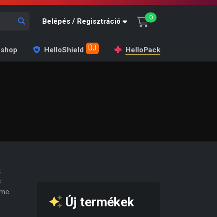
unread messages
0
Belépés / Regisztráció
ÚJ
shop
HelloShield
HelloPack
k
s
Eme
Új termékek