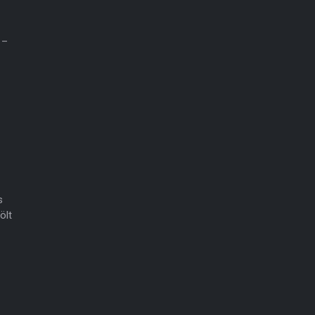
 –
s
ölt