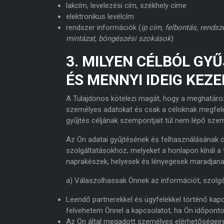
lakcím, levelezési cím, székhely címe
elektronikus levélcím
rendszer információk (
ip cím, felbontás, rendsz
mintázat, böngészési szokások
)
3. MILYEN CÉLBÓL GY
ÉS MENNYI IDEIG KEZ
A Tulajdonos kötelezi magát, hogy a meghatározo
személyes adatokat és csak a céloknak megfelel
gyűjtés céljának szempontjait túl nem lépő szem
Az Ön adatai gyűjtésének és felhasználásának 
szolgáltatásokhoz, melyeket a honlapon kínál a
naprakészek, helyesek és lényegesek maradjanak
a) Válaszolhassak Önnek az információt, szolgál
Leendő partnerekkel és ügyfelekkel történő kapc
felvehetem Önnel a kapcsolatot, ha Ön időpontot
Az Ön által megadott személyes elérhetőségeire ú