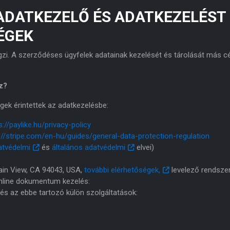
 ADATKEZELŐ ÉS ADATKEZELÉST
ÉGEK
gzi. A szerződéses ügyfelek adatainak kezelését és tárolását más c
z?
gek érintettek az adatkezelésbe:
s://paylike.hu/privacy-policy
://stripe.com/en-hu/guides/general-data-protection-regulation
atvédelmi
és
általános adatvédelmi
elvei)
ain View, CA 94043, USA,
további elérhetőségek,
levelező rendszer
 online dokumentum kezelés:
 és az ebbe tartozó külön szolgáltatások: