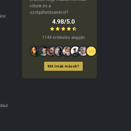
rólunk és a
szolgáltatásainkról?
ési
4.98/5.0
1144 értékelés alapján
1E+
Mit írnak mások?
dául: