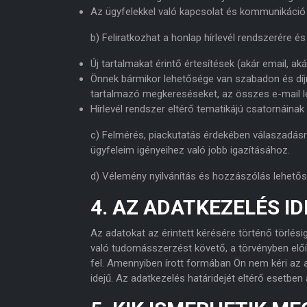
Az ügyfelekkel való kapcsolat és kommunikáció
b) Feliratkozhat a honlap hírlevél rendszerére és 
Új tartalmakat érintő értesítések (akár email, a
Önnek bármikor lehetősége van szabadon és díjm
tartalmazó megkereséseket, az összes e-mail lev
Hírlevél rendszer eltérő tematikájú csatornáinak
c) Felmérés, piackutatás érdekében válaszadás
ügyfeleim igényeihez való jobb igazításához.
d) Vélemény nyilvánítás és hozzászólás lehetős
4. AZ ADATKEZELÉS ID
Az adatokat az érintett kérésére történő törlési
való tudomásszerzést követő, a törvényben előí
fel. Amennyiben írott formában Ön nem kéri az a
idejű. Az adatkezelés határidejét eltérő esetbe