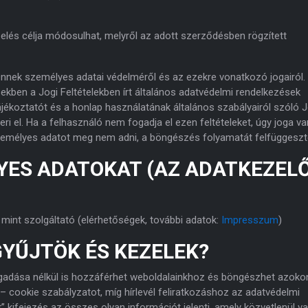
lés célja módosulhat, melyről az adott szerződésben rögzített
 Önnek személyes adatai védelméről és az ezekre vonatkozó jogairól.
kben a Jogi Feltételekben írt általános adatvédelmi rendelkezések
ájékoztatót és a honlap használatának általános szabályairól szóló J
i el. Ha a felhasználó nem fogadja el ezen feltételeket, úgy joga va
zemélyes adatot meg nem adni, a böngészés folyamatát felfüggeszt
ÉLYES ADATOKAT (AZ ADATKEZEL
 mint szolgáltató (elérhetőségek, további adatok:
Impresszum
)
GYŰJTÖK ÉS KEZELEK?
adása nélkül is hozzáférhet weboldalainkhoz és böngészhet azoko
– cookie szabályzatot, míg hírlevél feliratkozáshoz az adatvédelmi
” kifejezés az összes olyan információt jelenti, amely közvetlenül v