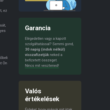
t, ez
sát,
Garancia
lyes
Elégedetlen vagy a kapott
szolgáltatással? Semmi gond,
30 napig (indok nélkül)
visszafizetjük
neked a
őbeli
befizetett összeget.
at Ön
Nincs mit vesztened!
Valós
értékelések
Érdekel, hogy mások mit írtak