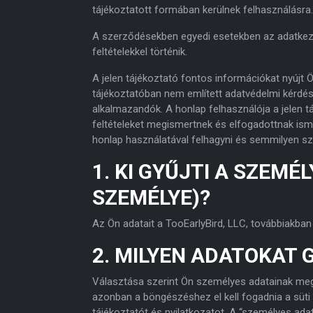
tájékoztatott formában kerülnek felhasználásra.
A szerződésekben egyedi esetekben az adatkeze
feltételekkel történik.
A jelen tájékoztató fontos információkat nyújt
tájékoztatóban nem említett adatvédelmi kérdése
alkalmazandók. A honlap felhasználója a jelen t
feltételeket megismertnek és elfogadottnak ismer
honlap használatával felhagyni és semmilyen s
1. KI GYŰJTI A SZEM
SZEMÉLYE)?
Az Ön adatait a TooEarlyBird, LLC, továbbiakban
2. MILYEN ADATOKAT 
Választása szerint Ön személyes adatainak meg
azonban a böngészéshez el kell fogadnia a süti 
tájékoztatót és nyilatkozatot. A “személyes adat