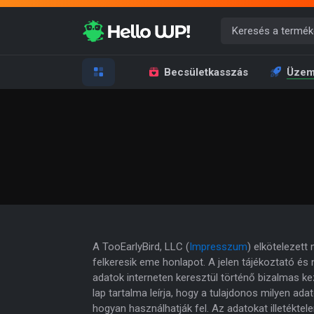
Becsületkasszás
Üzem
A TooEarlyBird, LLC (
Impresszum
) elkötelezet
felkeresik eme honlapot. A jelen tájékoztató és 
adatok interneten keresztül történő bizalmas kez
lap tartalma leírja, hogy a tulajdonos milyen ada
hogyan használhatják fel. Az adatokat illetékte