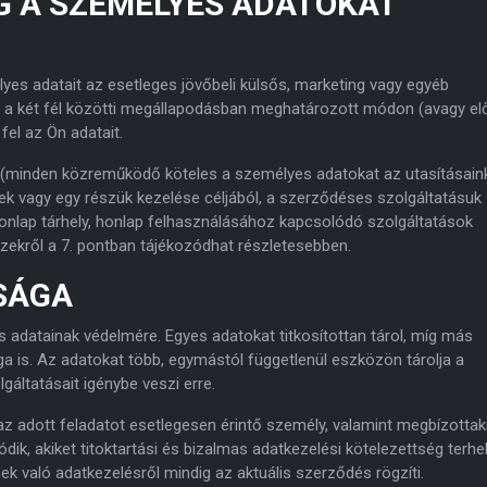
EG A SZEMÉLYES ADATOKAT
es adatait az esetleges jövőbeli külsős, marketing vagy egyéb
ag a két fél közötti megállapodásban meghatározott módon (avagy elő
 fel az Ön adatait.
 (minden közreműködő köteles a személyes adatokat az utasításain
ek vagy egy részük kezelése céljából, a szerződéses szolgáltatásuk
honlap tárhely, honlap felhasználásához kapcsolódó szolgáltatások
Ezekről a 7. pontban tájékozódhat részletesebben.
NSÁGA
adatainak védelmére. Egyes adatokat titkosítottan tárol, míg más
a is. Az adatokat több, egymástól függetlenül eszközön tárolja a
gáltatásait igénybe veszi erre.
 adott feladatot esetlegesen érintő személy, valamint megbízottak
k, akiket titoktartási és bizalmas adatkezelési kötelezettség terhel
ek való adatkezelésről mindig az aktuális szerződés rögzíti.