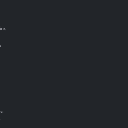
re,
k
ra
.