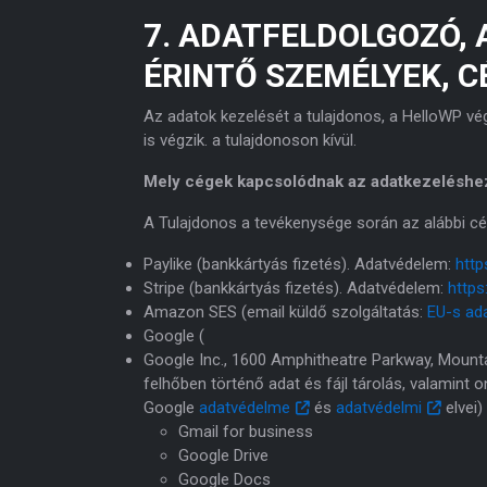
7. ADATFELDOLGOZÓ,
ÉRINTŐ SZEMÉLYEK, C
Az adatok kezelését a tulajdonos, a HelloWP vé
is végzik. a tulajdonoson kívül.
Mely cégek kapcsolódnak az adatkezeléshe
A Tulajdonos a tevékenysége során az alábbi cé
Paylike (bankkártyás fizetés). Adatvédelem:
http
Stripe (bankkártyás fizetés). Adatvédelem:
https
Amazon SES (email küldő szolgáltatás:
EU-s ad
Google (
Google Inc., 1600 Amphitheatre Parkway, Mount
felhőben történő adat és fájl tárolás, valamint
Google
adatvédelme
és
adatvédelmi
elvei)
Gmail for business
Google Drive
Google Docs