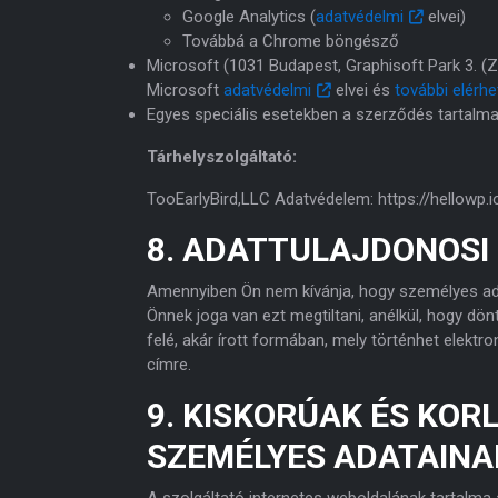
Google Analytics (
adatvédelmi
elvei)
Továbbá a Chrome böngésző
Microsoft (1031 Budapest, Graphisoft Park 3. (
Microsoft
adatvédelmi
elvei és
további elérh
Egyes speciális esetekben a szerződés tartalma
Tárhelyszolgáltató:
TooEarlyBird,LLC Adatvédelem: https://hellowp.
8. ADATTULAJDONOSI
Amennyiben Ön nem kívánja, hogy személyes adat
Önnek joga van ezt megtiltani, anélkül, hogy dön
felé, akár írott formában, mely történhet elektro
címre.
9. KISKORÚAK ÉS KO
SZEMÉLYES ADATAINA