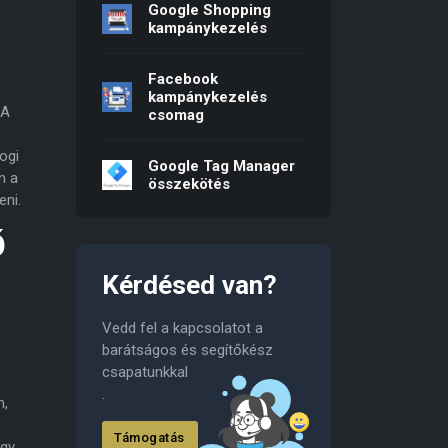
Google Shopping
kampánykezelés
Facebook
kampánykezelés
 A
csomag
ogi
Google Tag Manager
n a
összekötés
eni.
Ő
Kérdésed van?
Vedd fel a kapcsolatot a
barátságos és segítőkész
csapatunkkal
.
n,
Támogatás
agy