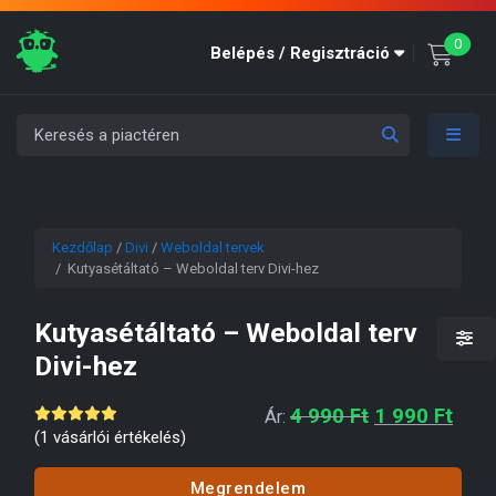
unre
0
Belépés / Regisztráció
Kezdőlap
/
Divi
/
Weboldal tervek
/ Kutyasétáltató – Weboldal terv Divi-hez
Kutyasétáltató – Weboldal terv
Divi-hez
Original pric
Curre
4 990
Ft
1 990
Ft
Ár:
(
1
vásárlói értékelés)
Megrendelem