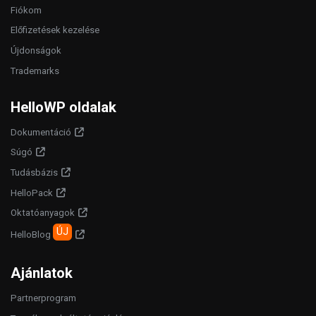
Fiókom
Előfizetések kezelése
Újdonságok
Trademarks
HelloWP oldalak
Dokumentáció
Súgó
Tudásbázis
HelloPack
Oktatóanyagok
ÚJ
HelloBlog
Ajánlatok
Partnerprogram