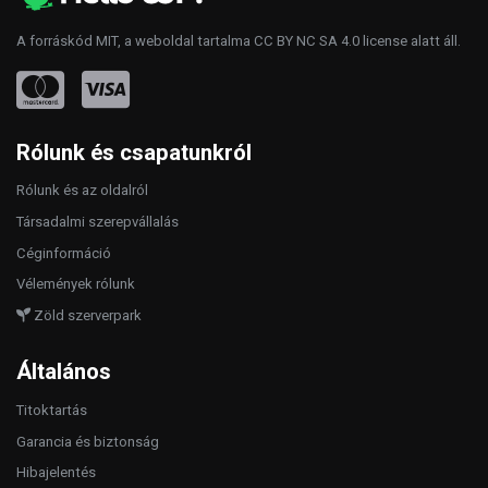
A forráskód
MIT
, a weboldal tartalma
CC BY NC SA 4.0
license alatt áll.
Rólunk és csapatunkról
Rólunk és az oldalról
Társadalmi szerepvállalás
Céginformáció
Vélemények rólunk
Zöld szerverpark
Általános
Titoktartás
Garancia és biztonság
Hibajelentés