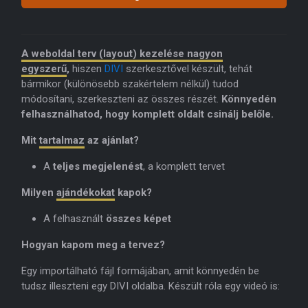
A weboldal terv (layout) kezelése nagyon
egyszerű
,
hiszen
DIVI
szerkesztővel készült, tehát
bármikor (különösebb szakértelem nélkül) tudod
módosítani, szerkeszteni az összes részét.
Könnyedén
felhasználhatod, hogy komplett oldalt csinálj belőle.
Mit
tartalmaz
az ajánlat?
A
teljes megjelenést
, a komplett tervet
Milyen
ajándékokat
kapok?
A felhasznált
összes képet
Hogyan kapom meg a tervez?
Egy importálható fájl formájában, amit könnyedén be
tudsz illeszteni egy DIVI oldalba. Készült róla egy videó is: