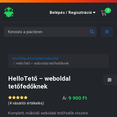
unre
0
Belépés / Regisztráció
Kezdőlap
/
Komplett weboldal
/ HelloTető – weboldal tetőfedőknek
HelloTető – weboldal
tetőfedőknek
9 900
Ft
Ár:
(
4
vásárlói értékelés)
Komplett, működő weboldal tetőfedők részére.