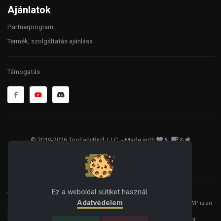
Ajánlatok
Partnerprogram
Termék, szolgáltatás ajánlása
Támogatás
© 2019-2026 TooEarlyBird, LLC
. - Made with
&
&
ÁSZF
Adatkezelés
Sütik
Ez a weboldal sütiket használ.
WordPress® is a registered trademark of the WordPress Foundation, and
Adatvédelem
WooCommerce® is a registered trademark of WooCommerce, Inc. HelloWP is an
independent product and is not affiliated, associated, or endorsed by the
WordPress Foundation, WooCommerce, Inc., or Automattic Inc. All product