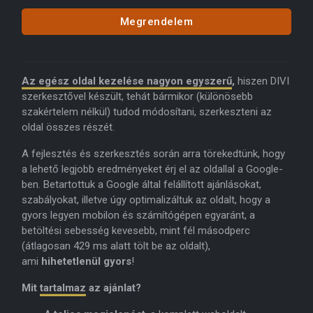
Megrendelem
Az egész oldal kezelése nagyon egyszerű
,
hiszen DIVI
szerkesztővel készült, tehát bármikor (különösebb
szakértelem nélkül) tudod módosítani, szerkeszteni az
oldal összes részét.
A fejlesztés és szerkesztés során arra törekedtünk, hogy
a lehető legjobb eredményeket érj el az oldallal a Google-
ben. Betartottuk a Google által felállított ajánlásokat,
szabályokat, illetve úgy optimalizáltuk az oldalt, hogy a
gyors legyen mobilon és számítógépen egyaránt, a
betöltési sebesség kevesebb, mint fél másodperc
(átlagosan 429 ms alatt tölt be az oldalt),
ami
hihetetlenül gyors
!
Mit
tartalmaz
az ajánlat?