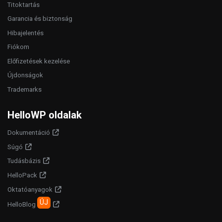
Titoktartás
Garancia és biztonság
Hibajelentés
Fiókom
Előfizetések kezelése
Újdonságok
Trademarks
HelloWP oldalak
Dokumentáció
Súgó
Tudásbázis
HelloPack
Oktatóanyagok
ÚJ
HelloBlog