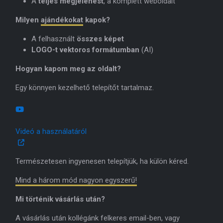
A
teljes megjelenést
, a komplett weboldalt
Milyen
ajándékokat
kapok?
A felhasznált
összes képet
LOGO-t vektoros formátumban
(AI)
Hogyan kapom meg az oldalt?
Egy könnyen kezelhető telepítőt tartalmaz.
Videó a használatáról
Természetesen ingyenesen telepítjük, ha külön kéred.
Mind a három mód nagyon egyszerű!
Mi történik vásárlás után?
A vásárlás után kollégánk felkeres email-ben, vagy