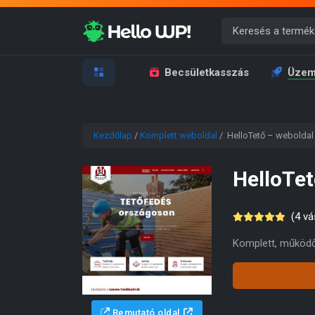
Becsületkasszás
Üzem
Kezdőlap
/
Komplett weboldal
/ HelloTető – weboldal
HelloTet
(
4
vás
Komplett, működő
Bemutató oldal