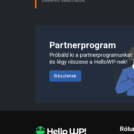
tökéletes választások.
Partnerprogram
Próbáld ki a partnerprogramunkat
és légy részese a HelloWP-nek!
Részletek
Rólu