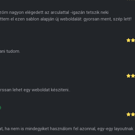
zóm nagyon elégedett az arculattal -igazán tetszik neki
ttem el ezen sablon alapján új weboldalát: gyorsan ment, szép lett!
lani tudom.
rssan lehet egy weboldat késziteni..
at, ha nem is mindegyiket használom fel azonnal, egy-egy layoutnak