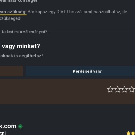
állítási költséget.
van szükség!
Bár kapsz egy DIVI-t hozzá, amit használhatsz, de
 szükséged!
Neked mi a véleményed?
t vagy minket?
oknak is segíthetsz!
Kérdésed van?
ak.com
tni