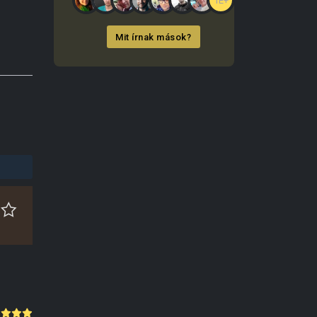
1E+
Mit írnak mások?