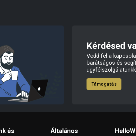
Kérdésed v
Vedd fel a kapcsola
barátságos és segí
ügyfélszolgálatunkk
Támogatás
nk és
Általános
HelloW