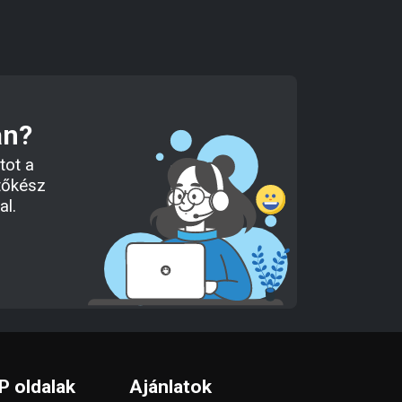
an?
tot a
tőkész
al.
P oldalak
Ajánlatok