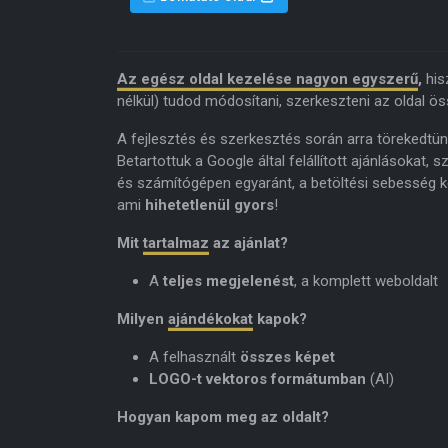
Az egész oldal kezelése nagyon egyszerű
,
his
nélkül) tudod módosítani, szerkeszteni az oldal ös
A fejlesztés és szerkesztés során arra törekedtünk
Betartottuk a Google által felállított ajánlásokat, 
és számítógépen egyaránt, a betöltési sebesség ke
ami
hihetetlenül gyors
!
Mit
tartalmaz
az ajánlat?
A
teljes megjelenést
, a komplett weboldalt
Milyen
ajándékokat
kapok?
A felhasznált
összes képet
LOGO-t vektoros formátumban
(AI)
Hogyan kapom meg az oldalt?