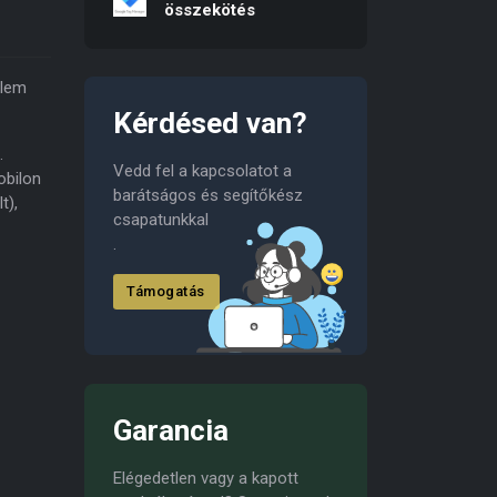
összekötés
elem
Kérdésed van?
.
Vedd fel a kapcsolatot a
obilon
barátságos és segítőkész
t),
csapatunkkal
.
Támogatás
Garancia
Elégedetlen vagy a kapott