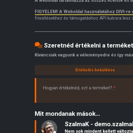
A weboldal tartalmazza az összes license és be
FIGYELEM! A Weboldal használatához DIVI-re 
frissítésekhez és támogatáshoz API kulcsra lesz
Szeretnéd értékelni a terméke
Kíváncsiak vagyunk a véleményedre és így más
Értékelés beküldése
Hogyan értékelnéd, ezt a terméket?
*
Mit mondanak mások...
SzalmaK - demo.szalm
Nem sok mindent kellett változta