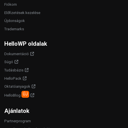
Fiókom
Előfizetések kezelése
Újdonságok
Trademarks
HelloWP oldalak
Dokumentáció
Súgó
Tudásbázis
HelloPack
Oktatóanyagok
ÚJ
HelloBlog
Ajánlatok
Partnerprogram