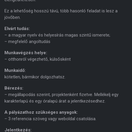
Ez a lehetőség hosszú távú, több hasonló feladat is lesz a
jövőben.
Elvárt tudás:
– a magyar nyelv és helyesírás magas szintű ismerete;
– megfelelő angoltudás
Munkavégzés helye:
– otthonról végezhető, külsősként
Munkaidő:
kötetlen, bármikor dolgozhatsz.
Bérezés:
– megállapodás szerint, projektenként fizetve. Mellékelj egy
karakterlapú és egy óralapú árat a jelentkezésedhez.
A pályázathoz szükséges anyagok:
– 3 referencia szöveg vagy weboldal csatolása.
Jelentkezés: