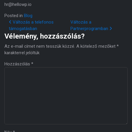
hr@hellowp.io
Posted in
Blog
Post navigation
Változás a telefonos
Változás a
támogatásban
Partnerprogramban
Vélemény, hozzászólás?
Az e-mail címet nem tesszük közzé.
A kötelező mezőket
*
karakterrel jelöltük
Hozzászólás
*