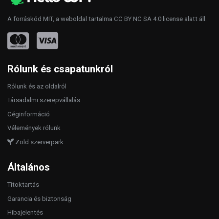
A forráskód
MIT
, a weboldal tartalma
CC BY NC SA 4.0
license alatt áll.
Rólunk és csapatunkról
Rólunk és az oldalról
Társadalmi szerepvállalás
Céginformáció
Vélemények rólunk
Zöld szerverpark
Általános
Titoktartás
Garancia és biztonság
Hibajelentés