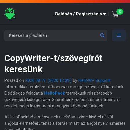
unre
0
Belépés / Regisztráció
CopyWriter-t/szövegírót
keresünk
Posted on
2020.08.19.
(2020.12.09.)
by
HelloWP Support
Informatikai területen otthonosan mozgó szövegírót keresünk.
Elsődleges feladat a
HelloPack
termékünk részletesebb
(szöveges) kidolgozása. Szeretnénk az összes bővítményről
részletesebb leírást adni a magyar közönségünknek.
A HelloPack bővítményeinek a leírása szinte kivétel nélkül
angolul elérhetőek, tehát a forrás miatt, az angol nyelv ismerete
elengedhetetlen.