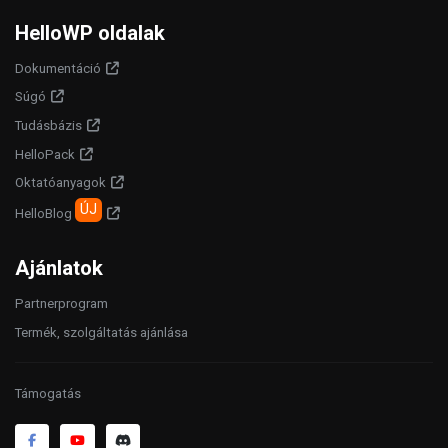
HelloWP oldalak
Dokumentáció
Súgó
Tudásbázis
HelloPack
Oktatóanyagok
ÚJ
HelloBlog
Ajánlatok
Partnerprogram
Termék, szolgáltatás ajánlása
Támogatás