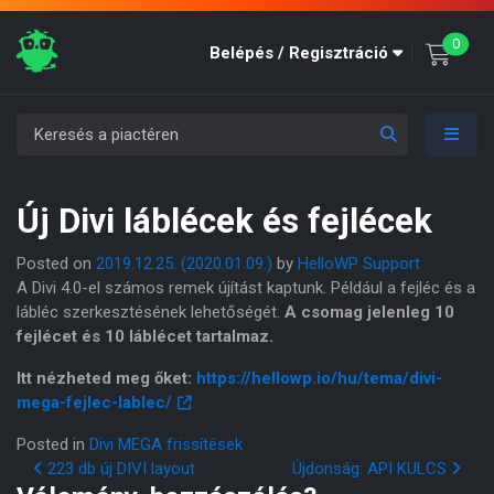
unre
0
Belépés / Regisztráció
Új Divi láblécek és fejlécek
Posted on
2019.12.25.
(2020.01.09.)
by
HelloWP Support
A Divi 4.0-el számos remek újítást kaptunk. Például a fejléc és a
lábléc szerkesztésének lehetőségét.
A csomag jelenleg 10
fejlécet és 10 láblécet tartalmaz.
Itt nézheted meg őket:
https://hellowp.io/hu/tema/divi-
mega-fejlec-lablec/
Posted in
Divi MEGA frissítések
Post navigation
223 db új DIVI layout
Újdonság: API KULCS