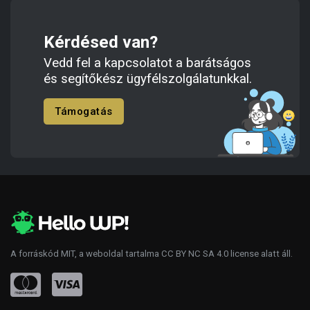
Kérdésed van?
Vedd fel a kapcsolatot a barátságos
és segítőkész ügyfélszolgálatunkkal.
Támogatás
A forráskód
MIT
, a weboldal tartalma
CC BY NC SA 4.0
license alatt áll.