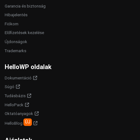
Garancia és biztonság
Hibajelentés
Fiókom
Előfizetések kezelése
Újdonságok
Trademarks
HelloWP oldalak
Dokumentáció
Súgó
Tudásbázis
HelloPack
Oktatóanyagok
ÚJ
HelloBlog