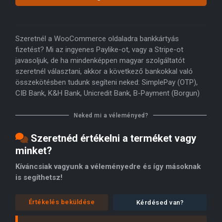
Szeretnél a WooCommerce oldaladra bankkártyás
fizetést? Mi az ingyenes Paylike-ot, vagy a Stripe-ot
javasoljuk, de ha mindenképpen magyar szolgáltatót
szeretnél választani, akkor a következő bankokkal való
összekötésben tudunk segíteni neked: SimplePay (OTP),
CIB Bank, K&H Bank, Unicredit Bank, B-Payment (Borgun)
Neked mi a véleményed?
Szeretnéd értékelni a terméket vagy
minket?
Kíváncsiak vagyunk a véleményedre és így másoknak
is segíthetsz!
Értékelés beküldése
Kérdésed van?