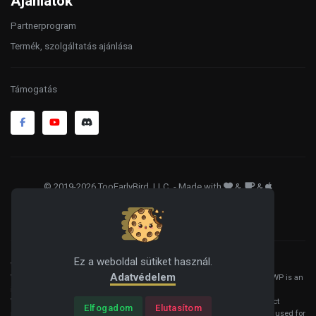
Ajánlatok
Partnerprogram
Termék, szolgáltatás ajánlása
Támogatás
© 2019-2026 TooEarlyBird, LLC
. - Made with
&
&
ÁSZF
Adatkezelés
Sütik
Ez a weboldal sütiket használ.
WordPress® is a registered trademark of the WordPress Foundation, and
Adatvédelem
WooCommerce® is a registered trademark of WooCommerce, Inc. HelloWP is an
independent product and is not affiliated, associated, or endorsed by the
WordPress Foundation, WooCommerce, Inc., or Automattic Inc. All product
Elfogadom
Elutasítom
names, logos, and brands are property of their respective owners and are used for