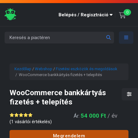
unre
0
Belépés / Regisztráció
Kezdőlap
/
Webshop
/
Fizetési eszközök és megoldások
/ WooCommerce bankkártyás fizetés + telepítés
WooCommerce bankkártyás
fizetés + telepítés
54 000
Ft
/ év
Ár:
(
1
vásárlói értékelés)
Megrendelem