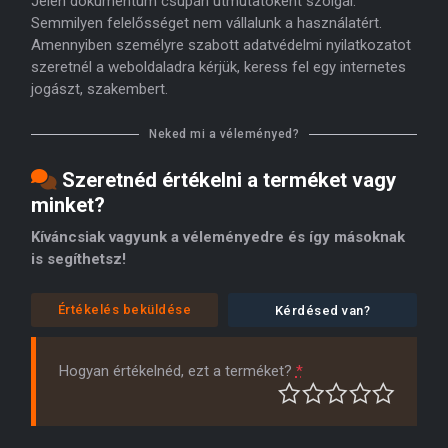
Jelen dokumentum csupán útmutatóként szolgál.
Semmilyen felelősséget nem vállalunk a használatért.
Amennyiben személyre szabott adatvédelmi nyilatkozatot
szeretnél a weboldaladra kérjük, keress fel egy internetes
jogászt, szakembert.
Neked mi a véleményed?
Szeretnéd értékelni a terméket vagy
minket?
Kíváncsiak vagyunk a véleményedre és így másoknak
is segíthetsz!
Értékelés beküldése
Kérdésed van?
Hogyan értékelnéd, ezt a terméket?
*