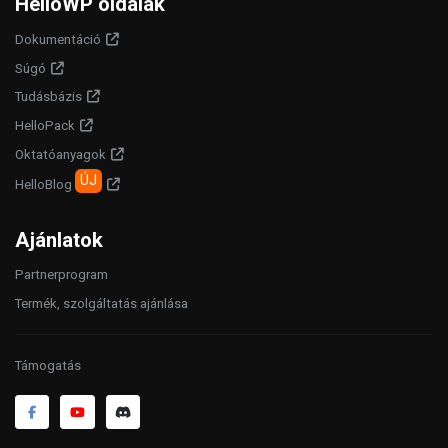
HelloWP oldalak
Dokumentáció
Súgó
Tudásbázis
HelloPack
Oktatóanyagok
ÚJ
HelloBlog
Ajánlatok
Partnerprogram
Termék, szolgáltatás ajánlása
Támogatás