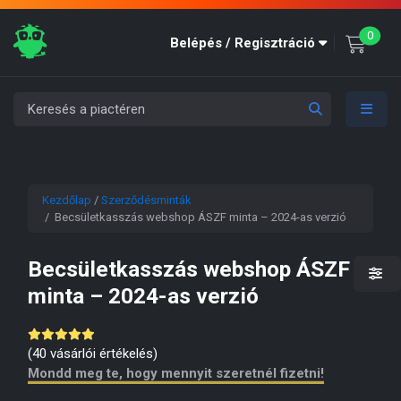
unre
0
Belépés / Regisztráció
Kezdőlap
/
Szerződésminták
/ Becsületkasszás webshop ÁSZF minta – 2024-as verzió
Becsületkasszás webshop ÁSZF
minta – 2024-as verzió
(
40
vásárlói értékelés)
Mondd meg te, hogy mennyit szeretnél fizetni!