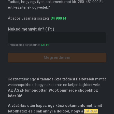
Tudtad, hogy egy ilyen dokumentumot kb. 250-450.000 Ft-
ért készítenek ügyvédek?
Átlagos vásárlási összeg:
34 900
Ft
Neked mennyit ér?
( Ft )
Tranzakciós költségünk:
631
Ft
Megrendelem
Készítettünk egy
Általános Szerződési Feltételek
mintát
webshopokhoz, hogy neked már ne kelljen bajlódni vele.
Az ÁSZF kimondottan WooCommerce shopokhoz
készült!
A vásárlás után kapsz egy kész dokumentumot, amit
letölthetsz és csak annyi a dolgod, hogy a
SÁRGA