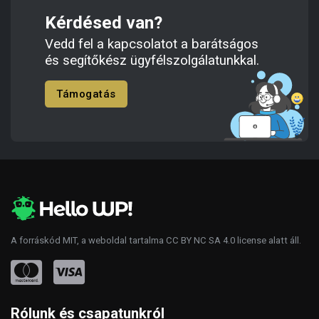
Kérdésed van?
Vedd fel a kapcsolatot a barátságos
és segítőkész ügyfélszolgálatunkkal.
Támogatás
A forráskód
MIT
, a weboldal tartalma
CC BY NC SA 4.0
license alatt áll.
Rólunk és csapatunkról