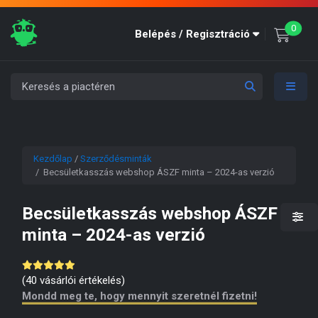
unre
0
Belépés / Regisztráció
Kezdőlap
/
Szerződésminták
/ Becsületkasszás webshop ÁSZF minta – 2024-as verzió
Becsületkasszás webshop ÁSZF
minta – 2024-as verzió
(
40
vásárlói értékelés)
Mondd meg te, hogy mennyit szeretnél fizetni!