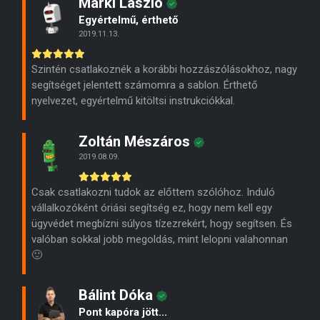
Márki László
Egyértelmű, érthető
2019.11.13.
Szintén csatlakoznék a korábbi hozzászólásokhoz, nagy
segítséget jelentett számomra a sablon. Érthető
nyelvezet, egyértelmű kitöltsi instrukciókkal.
Zoltán Mészáros
2019.08.09.
Csak csatlakozni tudok az előttem szólóhoz. Induló
vállalkozóként óriási segítség ez, hogy nem kell egy
ügyvédet megbízni súlyos tízezrekért, hogy segítsen. És
valóban sokkal jobb megoldás, mint lelopni valahonnan
🙂
Bálint Dóka
Pont kapóra jött...