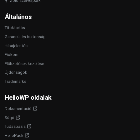
Zöld szerverpark
Általános
Titoktartás
Garancia és biztonság
Hibajelentés
Fiókom
Előfizetések kezelése
Újdonságok
Trademarks
HelloWP oldalak
Dokumentáció
Súgó
Tudásbázis
HelloPack