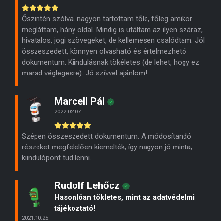
Őszintén szólva, nagyon tartottam tőle, főleg amikor
megláttam, hány oldal. Mindig is utáltam az ilyen száraz,
hivatalos, jogi szövegeket, de kellemesen csalódtam. Jól
összeszedett, könnyen olvasható és értelmezhető
dokumentum. Kiindulásnak tökéletes (de lehet, hogy ez
marad véglegesre). Jó szívvel ajánlom!
Marcell Pál
2022.02.07.
Szépen összeszedett dokumentum. A módosítandó
részeket megfelelően kiemelték, így nagyon jó minta,
kiindulópont tud lenni.
Rudolf Lehőcz
Hasonlóan tökletes, mint az adatvédelmi
tájékoztató!
2021.10.25.