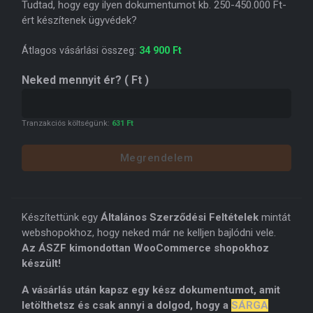
Tudtad, hogy egy ilyen dokumentumot kb. 250-450.000 Ft-
ért készítenek ügyvédek?
Átlagos vásárlási összeg:
34 900
Ft
Neked mennyit ér?
( Ft )
Tranzakciós költségünk:
631
Ft
Megrendelem
Készítettünk egy
Általános Szerződési Feltételek
mintát
webshopokhoz, hogy neked már ne kelljen bajlódni vele.
Az ÁSZF kimondottan WooCommerce shopokhoz
készült!
A vásárlás után kapsz egy kész dokumentumot, amit
letölthetsz és csak annyi a dolgod, hogy a
SÁRGA