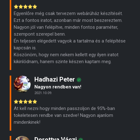
Egyenlőre még csak tervezem webárúház készítését.
Ezt a fontos iratot, azonban már most beszereztem.
Nagyon jól van felépítve, minden fontos paraméter,
szempont szerepel benn.
Én teljesen elégedett vagyok a tartalma és a felépítése
kapcsán is.
Köszönöm, hogy nem nekem kellett egy ilyen iratot
kikinlódnam, hanem szinte készen kaptam meg.
Hadhazi Peter
Nagyon rendben van!
2021.10.09.
At kell nezni hogy minden passzoljon de 95%-ban
tokeletesen rendbe van szedve! Nagyon ajanlom
mindenkinek!
Dorottya Váczi