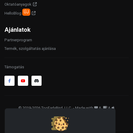
Oktatóanyagok
ÚJ
HelloBlog
Ajánlatok
Partnerprogram
Termék, szolgáltatás ajánlása
Támogatás
© 2019-2026 TooEarlyBird, LLC
. - Made with
&
&
ÁSZF
Adatkezelés
Sütik