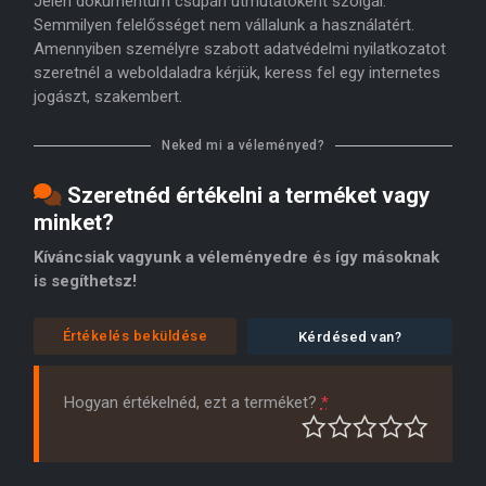
Jelen dokumentum csupán útmutatóként szolgál.
Semmilyen felelősséget nem vállalunk a használatért.
Amennyiben személyre szabott adatvédelmi nyilatkozatot
szeretnél a weboldaladra kérjük, keress fel egy internetes
jogászt, szakembert.
Neked mi a véleményed?
Szeretnéd értékelni a terméket vagy
minket?
Kíváncsiak vagyunk a véleményedre és így másoknak
is segíthetsz!
Értékelés beküldése
Kérdésed van?
Hogyan értékelnéd, ezt a terméket?
*