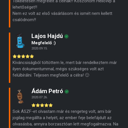
Tökéletesen megfelelt a célnak!! Köszönöm HelloWp a
lehetőséget!!
Nem ez volt az első vásárlásom és ismét nem kellett
csalódnom!!
Lajos Hajdú
Megfelelő :)
2020.09.15.
Kíváncsiságból töltöttem le, mert bár rendelkeztem már
ilyen dokumentummal, mégis szükséges volt azt
felülbírálni. Teljesen megfelelő a célra! 🙂
Ádám Petró
2020.07.26.
Sok ÁSZF-et olvastam már és rengeteg volt, ami bár
jogilag megállta a helyét, az ember feje belefájdult az
olvasásba, annyira borzasztóan lett megfogalmazva. Na