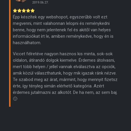
2019.06.27.
Épp készítek egy webshopot, egyszerűbb volt ezt
megvenni, mint valahonnan lelopni és reménykedni
benne, hogy nem jelentenek fel és akitől van helyes
információkat írt le, amiben reménykedve, hogy én is
használhatom.
Viccet félretéve nagyon hasznos kis minta, sok-sok
oldalon, átírandó dolgok kiemelve. Érdemes átolvasni,
mert több helyen / jellel vannak elválasztva az opciók,
amik közül választhatunk, hogy mik igazak ránk nézve.
Te szabod meg az árat, mármint, hogy mennyit fizetsz
érte, így tényleg simán elérhető kategória. Azért
érdemes jutalmazni az alkotót. De ha nem, az sem baj.
🙂