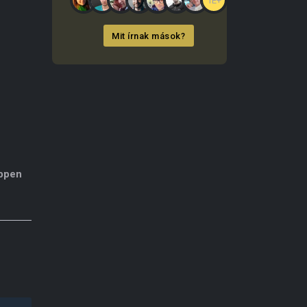
1E+
Mit írnak mások?
éppen