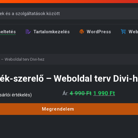
eltetés
Tartalomkezelés
WordPress
Web
 – Weboldal terv Divi-hez
ék-szerelő – Weboldal terv Divi-
Original price was
Current p
4 990
Ft
1 990
Ft
Ár:
árlói értékelés)
Megrendelem