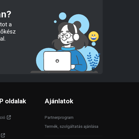
an?
tot a
tőkész
al.
P oldalak
Ajánlatok
ció
Partnerprogram
Termék, szolgáltatás ajánlása