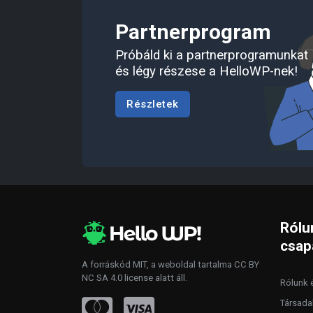
Partnerprogram
Próbáld ki a partnerprogramunkat
és légy részese a HelloWP-nek!
Részletek
Rólu
csap
A forráskód
MIT
, a weboldal tartalma
CC BY
NC SA 4.0
license alatt áll.
Rólunk é
Társada