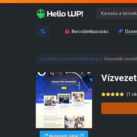
Becsületkasszás
Üzem
Kezdőlap
/
Divi
/
Weboldal tervek
/ Vízvezeték-szerelő
Vízvezet
(
1
vás
Bemutató oldal