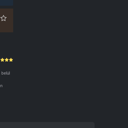
 belül
en