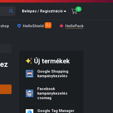
unread messages
0
Belépés / Regisztráció
ÚJ
shop
HelloShield
HelloPack
Új termékek
hez
Google Shopping
: 4 990 Ft.
rice is: 1 990 Ft.
kampánykezelés
Facebook
kampánykezelés
csomag
Google Tag Manager