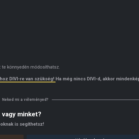
it te könnyedén módosíthatsz.
ához DIVI-re van szükség!
Ha még nincs DIVI-d, akkor mindenk
Neked mi a véleményed?
t vagy minket?
oknak is segíthetsz!