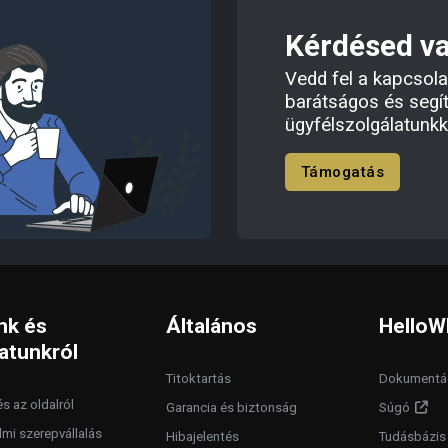
Kérdésed v
Vedd fel a kapcsola
barátságos és segí
ügyfélszolgálatunkk
Támogatás
nk és
Általános
HelloW
atunkról
Titoktartás
Dokumentá
s az oldalról
Garancia és biztonság
Súgó
lmi szerepvállalás
Hibajelentés
Tudásbázis