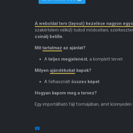
A weboldal terv (layout) kezelése nagyon egy
szakértelem nélkül) tudod módosítani, szerkeszte
csinálj belőle.
Mit
tartalmaz
az ajánlat?
A
teljes megjelenést
, a komplett tervet
Milyen
ajándékokat
kapok?
A felhasznált
összes képet
Hogyan kapom meg a tervez?
Egy importálható fájl formájában, amit könnyedén be