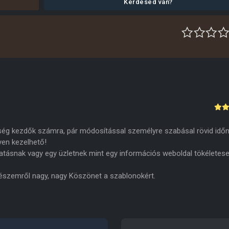
Kérdésed van?
ség kezdők számra, pár módosítással személyre szabásal rövid időn
yen kezelhető!
tatásnak vagy egy üzletnek mint egy információs weboldal tökéletes
 részemről nagy, nagy Köszönet a szablonokért.