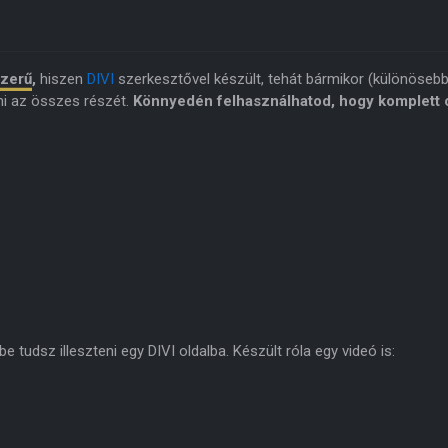
szerű
,
hiszen
DIVI
szerkesztővel készült, tehát bármikor (különöseb
ni az összes részét.
Könnyedén felhasználhatod, hogy komplett o
 tudsz illeszteni egy DIVI oldalba. Készült róla egy videó is: