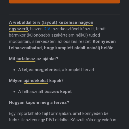
A weboldal terv (layout) kezelése nagyon
egyszerű
,
hiszen
DIVI
szerkesztővel készült, tehát
bármikor (különösebb szakértelem nélkül) tudod
módosítani, szerkeszteni az összes részét.
Könnyedén
felhasználhatod, hogy komplett oldalt csinálj belőle.
Mit
tartalmaz
az ajánlat?
A
teljes megjelenést
, a komplett tervet
Milyen
ajándékokat
kapok?
A felhasznált
összes képet
Hogyan kapom meg a tervez?
Egy importálható fájl formájában, amit könnyedén be
tudsz illeszteni egy DIVI oldalba. Készült róla egy videó is: