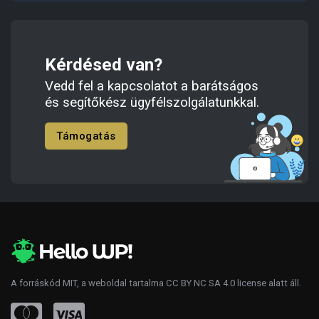
Kérdésed van?
Vedd fel a kapcsolatot a barátságos
és segítőkész ügyfélszolgálatunkkal.
Támogatás
A forráskód
MIT
, a weboldal tartalma
CC BY NC SA 4.0
license alatt áll.