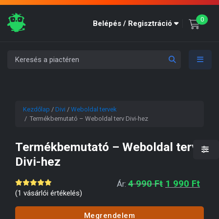
unre
0
Belépés / Regisztráció
Kezdőlap
/
Divi
/
Weboldal tervek
/ Termékbemutató – Weboldal terv Divi-hez
Termékbemutató – Weboldal terv
Divi-hez
Original pric
Curre
4 990
Ft
1 990
Ft
Ár:
(
1
vásárlói értékelés)
Megrendelem