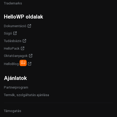
Trademarks
HelloWP oldalak
Dokumentáció
Súgó
Tudásbázis
HelloPack
Oktatóanyagok
ÚJ
HelloBlog
Ajánlatok
Partnerprogram
Termék, szolgáltatás ajánlása
Támogatás