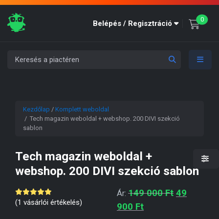
unre
0
Belépés / Regisztráció
Kezdőlap
/
Komplett weboldal
/ Tech magazin weboldal + webshop. 200 DIVI szekció
sablon
Tech magazin weboldal +
webshop. 200 DIVI szekció sablon
Original p
149 000
Ft
49
Ár:
(
1
vásárlói értékelés)
Current price is: 4
900
Ft