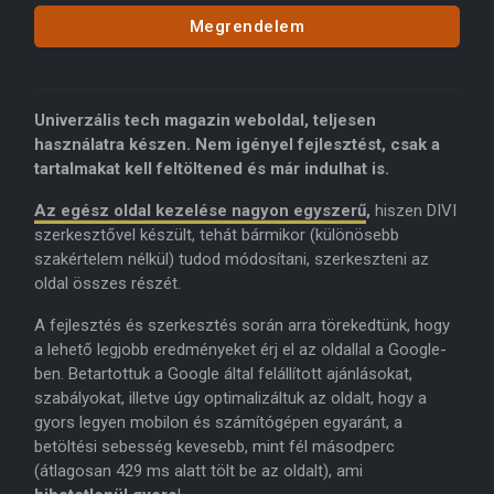
Megrendelem
Univerzális tech magazin weboldal, teljesen
használatra készen. Nem igényel fejlesztést, csak a
tartalmakat kell feltöltened és már indulhat is.
Az egész oldal kezelése nagyon egyszerű
,
hiszen DIVI
szerkesztővel készült, tehát bármikor (különösebb
szakértelem nélkül) tudod módosítani, szerkeszteni az
oldal összes részét.
A fejlesztés és szerkesztés során arra törekedtünk, hogy
a lehető legjobb eredményeket érj el az oldallal a Google-
ben. Betartottuk a Google által felállított ajánlásokat,
szabályokat, illetve úgy optimalizáltuk az oldalt, hogy a
gyors legyen mobilon és számítógépen egyaránt, a
betöltési sebesség kevesebb, mint fél másodperc
(átlagosan 429 ms alatt tölt be az oldalt), ami