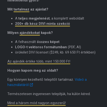
hihetetlenül gyors
!
Mit
tartalmaz
az ajánlat?
A
teljes megjelenést
, a komplett weboldalt
200+ db kész DIVI minta szekció
Milyen
ajándékokat
kapok?
A felhasznált
összes képet
LOGO-t vektoros formátumban
(PDF, AI)
örökélet DIVI licenset ($249, kb. 69 650 Ft értékben)
Az ajándék értéke több, mint 150.000 Ft!
Hogyan kapom meg az oldalt?
Egy könnyen kezelhető telepítőt tartalmaz.
Videó a
használatáról
Természetesen ingyenesen telepítjük, ha külön kéred.
Mind a három mód nagyon egyszerű!