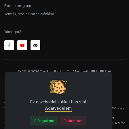
Partnerprogram
Termék, szolgáltatás ajánlása
Támogatás
© 2019-2026 TooEarlyBird, LLC
. - Made with
&
&
ÁSZF
Adatkezelés
Sütik
Ez a weboldal sütiket használ.
WordPress® is a registered trademark of the WordPress Foundation, and
Adatvédelem
WooCommerce® is a registered trademark of WooCommerce, Inc. HelloWP is an
independent product and is not affiliated, associated, or endorsed by the
WordPress Foundation, WooCommerce, Inc., or Automattic Inc. All product
Elfogadom
Elutasítom
names, logos, and brands are property of their respective owners and are used for
identification purposes only.