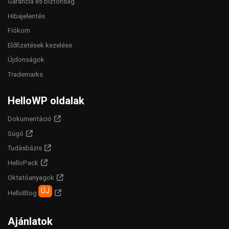
Garancia és biztonság
Hibajelentés
Fiókom
Előfizetések kezelése
Újdonságok
Trademarks
HelloWP oldalak
Dokumentáció
Súgó
Tudásbázis
HelloPack
Oktatóanyagok
ÚJ
HelloBlog
Ajánlatok