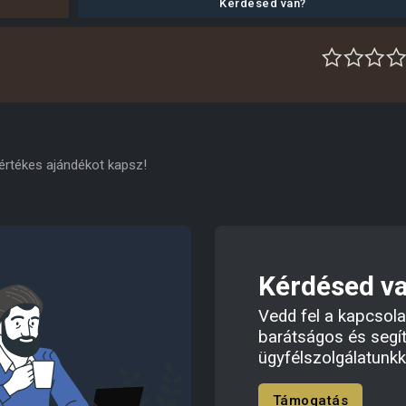
Kérdésed van?
 értékes ajándékot kapsz!
Kérdésed v
Vedd fel a kapcsola
barátságos és segí
ügyfélszolgálatunkk
Támogatás