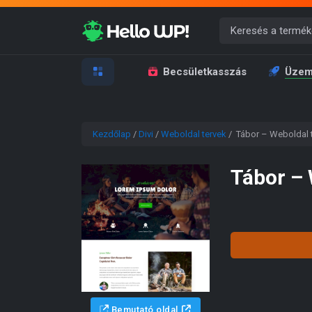
Becsületkasszás
Üzem
Kezdőlap
/
Divi
/
Weboldal tervek
/ Tábor – Weboldal t
Tábor – 
Bemutató oldal