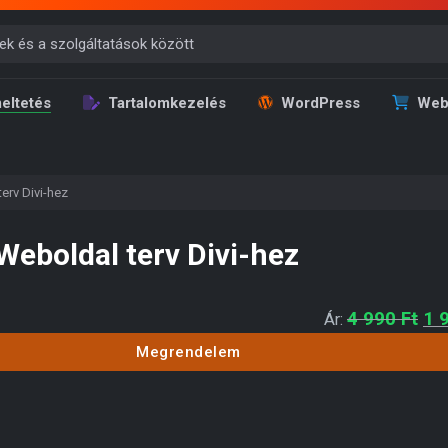
eltetés
Tartalomkezelés
WordPress
Web
erv Divi-hez
Weboldal terv Divi-hez
Ori
4 990
Ft
1 
Ár:
Megrendelem