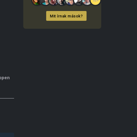
1E+
Mit írnak mások?
éppen