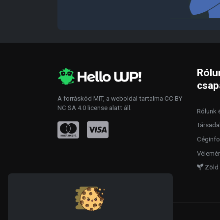
Rólu
csap
A forráskód
MIT
, a weboldal tartalma
CC BY
NC SA 4.0
license alatt áll.
Rólunk é
Társada
Céginfo
Vélemén
Zöld 