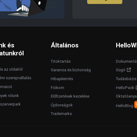
nk és
Általános
HelloW
atunkról
Titoktartás
Dokumentá
s az oldalról
Garancia és biztonság
Súgó
lmi szerepvállalás
Hibajelentés
Tudásbázis
rmáció
Fiókom
HelloPack
yek rólunk
Előfizetések kezelése
Oktatóany
szerverpark
Újdonságok
HelloBlog
Trademarks