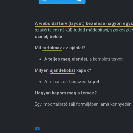
A weboldal terv (layout) kezelése nagyon egy
szakértelem nélkül) tudod módosítani, szerkeszte
csinálj belőle.
Mit
tartalmaz
az ajánlat?
A
teljes megjelenést
, a komplett tervet
Milyen
ajándékokat
kapok?
A felhasznált
összes képet
Hogyan kapom meg a tervez?
Egy importálható fájl formájában, amit könnyedén be