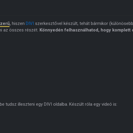
szerű
,
hiszen
DIVI
szerkesztővel készült, tehát bármikor (különöseb
ni az összes részét.
Könnyedén felhasználhatod, hogy komplett o
 tudsz illeszteni egy DIVI oldalba. Készült róla egy videó is: