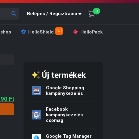
unread messages
0
Belépés / Regisztráció
ÚJ
shop
HelloShield
HelloPack
Új termékek
Google Shopping
kampánykezelés
ginal price was: 4 990 Ft.
Current price is: 1 990 Ft.
990
Ft
Facebook
kampánykezelés
csomag
Google Tag Manager