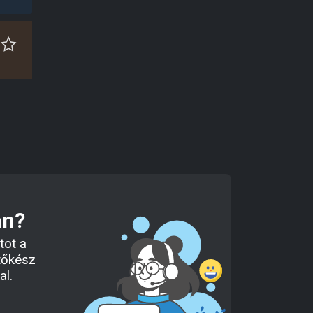
an?
tot a
tőkész
al.