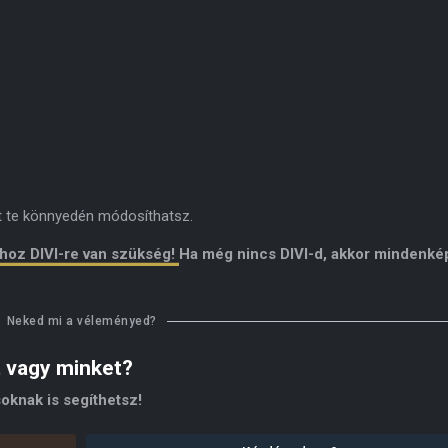
it te könnyedén módosíthatsz.
ához DIVI-re van szükség!
Ha még nincs DIVI-d, akkor mindenk
Neked mi a véleményed?
t vagy minket?
oknak is segíthetsz!