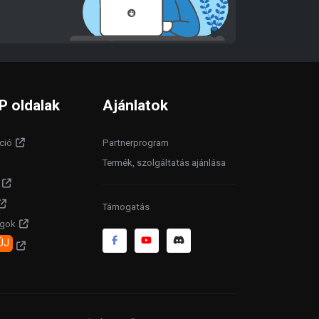
P oldalak
Ajánlatok
ció
Partnerprogram
Termék, szolgáltatás ajánlása
Támogatás
agok
ÚJ