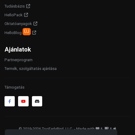
Tudásbázis
HelloPack
Oktatóanyagok
ÚJ
HelloBlog
Ajánlatok
Partnerprogram
Termék, szolgáltatás ajánlása
Támogatás
© 2019-2026 TooEarlyBird, LLC
. - Made with
&
&