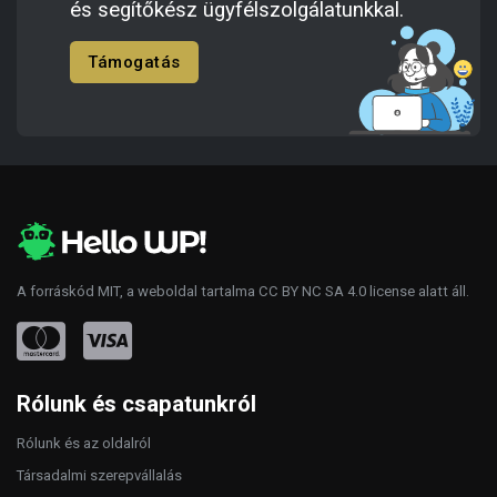
és segítőkész ügyfélszolgálatunkkal.
Támogatás
A forráskód
MIT
, a weboldal tartalma
CC BY NC SA 4.0
license alatt áll.
Rólunk és csapatunkról
Rólunk és az oldalról
Társadalmi szerepvállalás