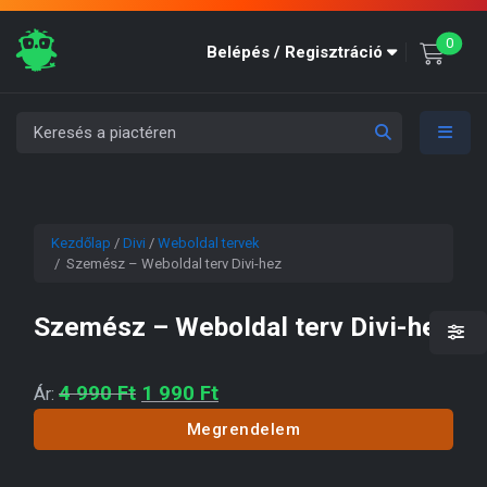
unre
0
Belépés / Regisztráció
Kezdőlap
/
Divi
/
Weboldal tervek
/ Szemész – Weboldal terv Divi-hez
Szemész – Weboldal terv Divi-hez
Original price was: 4 990 Ft.
Current price is: 1 990 Ft.
4 990
Ft
1 990
Ft
Ár:
Megrendelem