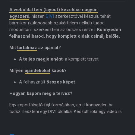
A weboldal terv (layout) kezelése nagyon
egyszerű
,
hiszen
DIVI
szerkesztővel készült, tehát
bármikor (különösebb szakértelem nélkül) tudod
módosítani, szerkeszteni az összes részét.
Könnyedén
felhasználhatod, hogy komplett oldalt csinálj belőle.
Mit
tartalmaz
az ajánlat?
A
teljes megjelenést
, a komplett tervet
Milyen
ajándékokat
kapok?
A felhasznált
összes képet
Hogyan kapom meg a tervez?
Egy importálható fájl formájában, amit könnyedén be
tudsz illeszteni egy DIVI oldalba. Készült róla egy videó is: