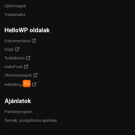
Újdonságok
Trademarks
HelloWP oldalak
Dokumentáció
Súgó
Tudásbázis
HelloPack
Oktatóanyagok
ÚJ
HelloBlog
Ajánlatok
Partnerprogram
Termék, szolgáltatás ajánlása