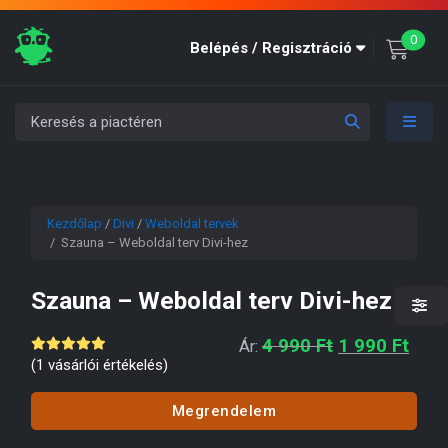
unre
0
Belépés / Regisztráció
Kezdőlap
/
Divi
/
Weboldal tervek
/ Szauna – Weboldal terv Divi-hez
Szauna – Weboldal terv Divi-hez
Original pric
Curre
4 990
Ft
1 990
Ft
Ár:
(
1
vásárlói értékelés)
Megrendelem