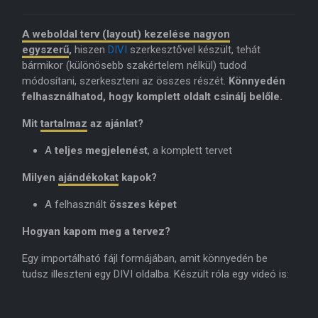
A weboldal terv (layout) kezelése nagyon
egyszerű
,
hiszen
DIVI
szerkesztővel készült, tehát
bármikor (különösebb szakértelem nélkül) tudod
módosítani, szerkeszteni az összes részét.
Könnyedén
felhasználhatod, hogy komplett oldalt csinálj belőle.
Mit
tartalmaz
az ajánlat?
A
teljes megjelenést
, a komplett tervet
Milyen
ajándékokat
kapok?
A felhasznált
összes képet
Hogyan kapom meg a tervez?
Egy importálható fájl formájában, amit könnyedén be
tudsz illeszteni egy DIVI oldalba. Készült róla egy videó is: