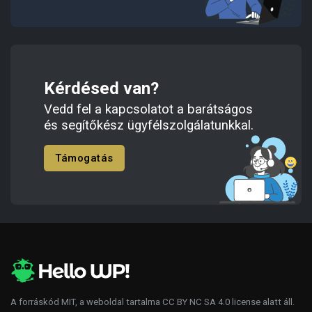
Kérdésed van?
Vedd fel a kapcsolatot a barátságos
és segítőkész ügyfélszolgálatunkkal.
Támogatás
A forráskód
MIT
, a weboldal tartalma
CC BY NC SA 4.0
license alatt áll.