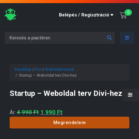
unre
0
Belépés / Regisztráció
Kezdőlap
/
Divi
/
Weboldal tervek
/ Startup – Weboldal terv Divi-hez
Startup – Weboldal terv Divi-hez
Original price was: 4 990 Ft.
Current price is: 1 990 Ft.
4 990
Ft
1 990
Ft
Ár:
Megrendelem