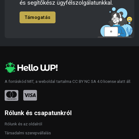
és segítőkész ügyfélszolgálatunkkal.
Támogatás
A forráskód
MIT
, a weboldal tartalma
CC BY NC SA 4.0
license alatt áll.
Rólunk és csapatunkról
Rólunk és az oldalról
Társadalmi szerepvállalás