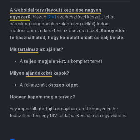
A weboldal terv (layout) kezelése nagyon
egyszerű
,
hiszen
DIVI
szerkesztővel készült, tehát
bármikor (különösebb szakértelem nélkül) tudod
módosítani, szerkeszteni az összes részét.
Könnyedén
felhasználhatod, hogy komplett oldalt csinálj belőle.
Mit
tartalmaz
az ajánlat?
A
teljes megjelenést
, a komplett tervet
Milyen
ajándékokat
kapok?
A felhasznált
összes képet
Hogyan kapom meg a tervez?
Egy importálható fájl formájában, amit könnyedén be
tudsz illeszteni egy DIVI oldalba. Készült róla egy videó is: