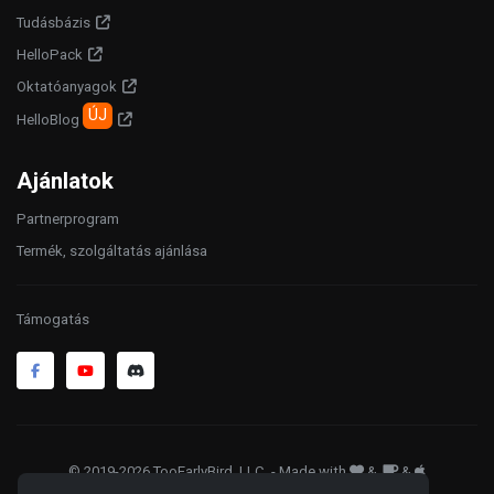
Tudásbázis
HelloPack
Oktatóanyagok
ÚJ
HelloBlog
Ajánlatok
Partnerprogram
Termék, szolgáltatás ajánlása
Támogatás
© 2019-2026 TooEarlyBird, LLC
. - Made with
&
&