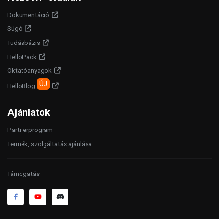
Dokumentáció
Súgó
Tudásbázis
HelloPack
Oktatóanyagok
ÚJ
HelloBlog
Ajánlatok
Partnerprogram
Termék, szolgáltatás ajánlása
Támogatás