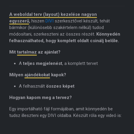
A weboldal terv (layout) kezelése nagyon
egyszerű
,
hiszen
DIVI
szerkesztővel készült, tehát
bármikor (különösebb szakértelem nélkül) tudod
módosítani, szerkeszteni az összes részét.
Könnyedén
felhasználhatod, hogy komplett oldalt csinálj belőle.
Mit
tartalmaz
az ajánlat?
A
teljes megjelenést
, a komplett tervet
Milyen
ajándékokat
kapok?
A felhasznált
összes képet
Hogyan kapom meg a tervez?
Egy importálható fájl formájában, amit könnyedén be
tudsz illeszteni egy DIVI oldalba. Készült róla egy videó is: