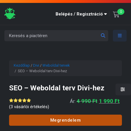
unre
0
Belépés / Regisztráció
Kezdőlap
/
Divi
/
Weboldal tervek
/ SEO – Weboldal terv Divi-hez
SEO – Weboldal terv Divi-hez
Original pric
Curre
4 990
Ft
1 990
Ft
Ár:
(
3
vásárlói értékelés)
Megrendelem