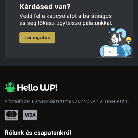
Kérdésed van?
Vedd fel a kapcsolatot a barátságos
és segítőkész ügyfélszolgálatunkkal.
Támogatás
A forráskód
MIT
, a weboldal tartalma
CC BY NC SA 4.0
license alatt áll.
Rólunk és csapatunkról