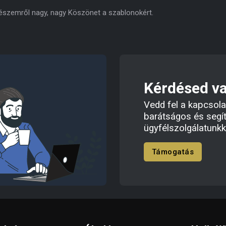
 részemről nagy, nagy Köszönet a szablonokért.
Kérdésed v
Vedd fel a kapcsola
barátságos és segí
ügyfélszolgálatunkk
Támogatás