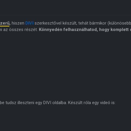
szerű
,
hiszen
DIVI
szerkesztővel készült, tehát bármikor (különöseb
ni az összes részét.
Könnyedén felhasználhatod, hogy komplett o
 tudsz illeszteni egy DIVI oldalba. Készült róla egy videó is: