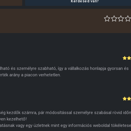
Kérdésed van?
lható és személyre szabható, így a vállalkozás honlapja gyorsan és
rték arány a piacon verhetetlen.
ség kezdők számra, pár módosítással személyre szabásal rövid időn
yen kezelhető!
tatásnak vagy egy üzletnek mint egy információs weboldal tökéletes