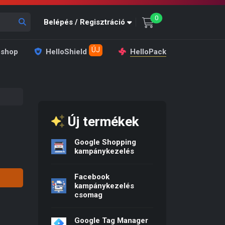
unread messages
0
Belépés / Regisztráció
ÚJ
shop
HelloShield
HelloPack
Új termékek
Google Shopping
: 4 990 Ft.
rice is: 1 990 Ft.
kampánykezelés
Facebook
kampánykezelés
csomag
Google Tag Manager