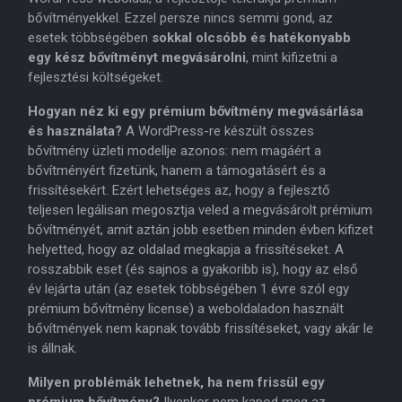
bővítményekkel. Ezzel persze nincs semmi gond, az
esetek többségében
sokkal olcsóbb és hatékonyabb
egy kész bővítményt megvásárolni
, mint kifizetni a
fejlesztési költségeket.
Hogyan néz ki egy prémium bővítmény megvásárlása
és használata?
A WordPress-re készült összes
bővítmény üzleti modellje azonos: nem magáért a
bővítményért fizetünk, hanem a támogatásért és a
frissítésekért. Ezért lehetséges az, hogy a fejlesztő
teljesen legálisan megosztja veled a megvásárolt prémium
bővítményét, amit aztán jobb esetben minden évben kifizet
helyetted, hogy az oldalad megkapja a frissítéseket. A
rosszabbik eset (és sajnos a gyakoribb is), hogy az első
év lejárta után (az esetek többségében 1 évre szól egy
prémium bővítmény license) a weboldaladon használt
bővítmények nem kapnak tovább frissítéseket, vagy akár le
is állnak.
Milyen problémák lehetnek, ha nem frissül egy