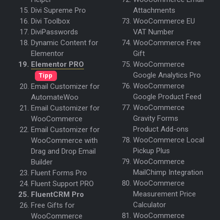
Attachments
Divi Supreme Pro
WooCommerce EU
Divi Toolbox
VAT Number
DiviPasswords
WooCommerce Free
Dynamic Content for
Gift
Elementor
WooCommerce
Elementor PRO
Google Analytics Pro
Tipp
WooCommerce
Email Customizer for
Google Product Feed
AutomateWoo
WooCommerce
Email Customizer for
Gravity Forms
WooCommerce
Product Add-ons
Email Customizer for
WooCommerce Local
WooCommerce with
Pickup Plus
Drag and Drop Email
WooCommerce
Builder
MailChimp Integration
Fluent Forms Pro
WooCommerce
Fluent Support PRO
Measurement Price
FluentCRM Pro
Calculator
Free Gifts for
WooCommerce
WooCommerce