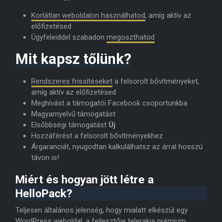
Korlátlan weboldalon használhatod
, amíg aktív az
előfizetésed
Ügyfeleiddel szabadon
megoszthatod
Mit kapsz tőlünk?
Rendszeres frissítéseket
a felsorolt bővítményeket,
amíg aktív az előfizetésed
Meghívást a támogatói Facebook csoportunkba
Magyarnyelvű támogatást
Elsőbbségi támogatást
Új
Hozzáférést a felsorolt bővítményekhez
Árgaranciát, nyugodtan kalkulálhatsz az árral hosszú
távon is!
Miért és hogyan jött létre a
HelloPack?
Teljesen általános jelenség, hogy mialatt elkészül egy
WordPress weboldal, a fejlesztője telerakja prémium