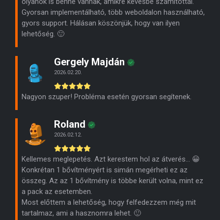
olyanok is benne vannak, amikre kevésbé számítottál.
Gyorsan implementálható, több weboldalon használható,
gyors support. Hálásan köszönjük, hogy van ilyen
lehetőség. 🙂
Gergely Majdán
2026.02.20.
Nagyon szuper! Probléma esetén gyorsan segítenek.
Roland
2026.02.12.
Kellemes meglepetés. Azt kerestem hol az átverés… 😀
Konkrétan 1 bővítményért is simán megérheti ez az
összeg. Az az 1 bővítmény is többe került volna, mint ez
a pack az esetemben.
Most előttem a lehetőség, hogy felfedezzem még mit
tartalmaz, ami a hasznomra lehet. 🙂