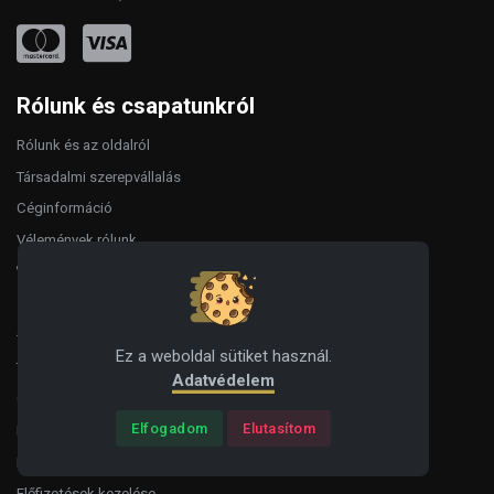
Rólunk és csapatunkról
Rólunk és az oldalról
Társadalmi szerepvállalás
Céginformáció
Vélemények rólunk
Zöld szerverpark
Általános
Ez a weboldal sütiket használ.
Titoktartás
Adatvédelem
Garancia és biztonság
Elfogadom
Elutasítom
Hibajelentés
Fiókom
Előfizetések kezelése