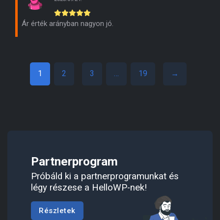
Ár érték arányban nagyon jó.
1
2
3
…
19
→
Partnerprogram
Próbáld ki a partnerprogramunkat és
légy részese a HelloWP-nek!
Részletek