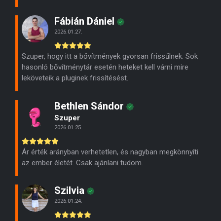
Fábián Dániel
2026.01.27.
Szuper, hogy itt a bővítmények gyorsan frissűlnek. Sok
hasonló bővítménytár esetén heteket kell várni mire
leköveteik a pluginek frissítésést.
Bethlen Sándor
Szuper
2026.01.25.
Ár érték arányban verhetetlen, és nagyban megkönnyíti
az ember életét. Csak ajánlani tudom.
Szilvia
2026.01.24.