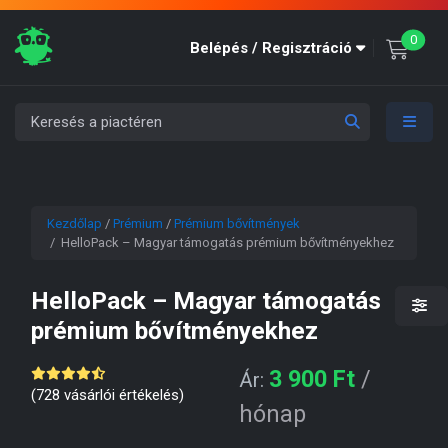
unre
0
Belépés / Regisztráció
Kezdőlap
/
Prémium
/
Prémium bővítmények
/ HelloPack – Magyar támogatás prémium bővítményekhez
HelloPack – Magyar támogatás
prémium bővítményekhez
3 900
Ft
/
Ár:
(
728
vásárlói értékelés)
hónap