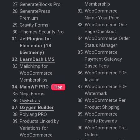
Membership
GenerateBlocks Pro
WooCommerce
GeneratePress
Name Your Price
Premium
WooCommerce One
Gravity Forms
Page Checkout
iThemes Security Pro
WooCommerce Order
JetPlugins for
Status Manager
Elementor (18
WooCommerce
bővítmény)
Payment Gateway
LearnDash LMS
Based Fees
Mailchimp for
WooCommerce PDF
WooCommerce
Invoice
Memberships
WooCommerce PDF
MainWP PRO
Tipp
Watermark
Ninja Forms
WooCommerce Per
OxyExtras
Product Shipping
Oxygen Builder
WooCommerce
Polylang PRO
Points Rewards
Products Linked by
WooCommerce Pre-
Variations for
Orders
WooCommerce