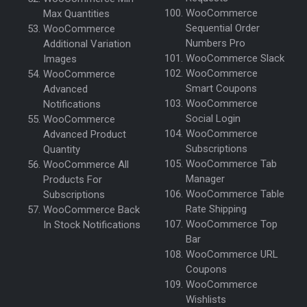
WooCommerce
Max Quantities
Sequential Order
WooCommerce
Numbers Pro
Additional Variation
WooCommerce Slack
Images
WooCommerce
WooCommerce
Smart Coupons
Advanced
WooCommerce
Notifications
Social Login
WooCommerce
WooCommerce
Advanced Product
Subscriptions
Quantity
WooCommerce Tab
WooCommerce All
Manager
Products For
WooCommerce Table
Subscriptions
Rate Shipping
WooCommerce Back
WooCommerce Top
In Stock Notifications
Bar
WooCommerce URL
Coupons
WooCommerce
Wishlists