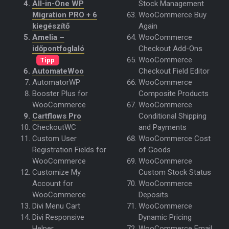
All-in-One WP
Stock Management
Migration PRO + 6
WooCommerce Buy
kiegészítő
Again
Amelia –
WooCommerce
időpontfoglaló
Checkout Add-Ons
WooCommerce
Tipp
Checkout Field Editor
AutomateWoo
WooCommerce
AutomatorWP
Composite Products
Booster Plus for
WooCommerce
WooCommerce
Conditional Shipping
Cartflows Pro
and Payments
CheckoutWC
WooCommerce Cost
Custom User
of Goods
Registration Fields for
WooCommerce
WooCommerce
Custom Stock Status
Customize My
WooCommerce
Account for
Deposits
WooCommerce
WooCommerce
Divi Menu Cart
Dynamic Pricing
Divi Responsive
WooCommerce Email
Helper