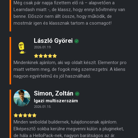
Még csak pár napja fizettem elő rá – alapvetően a
Learndash miatt -, de klassz, hogy ennyi bővítmény van
benne. Először nem állt össze, hogy működik, de
mostmár igen és klassznak tartom a csomagot!
László Györei
2026.01.19.
Mindenkinek ajánlom, aki wp oldalt készít. Elementor pro
miatt vettem meg, de fogok még szemezgetni. A kliens
nagyon egyértelmű és jól használható.
Simon, Zoltán
Igazi multiszerszám
2026.01.15.
Minden weboldal buildernek, tulajdonosnak ajánlom.
Elképesztő sokba kerülne megvenni külön a plugineket,
de hála a HelloPack-nek, nagyon barátságos az ár.