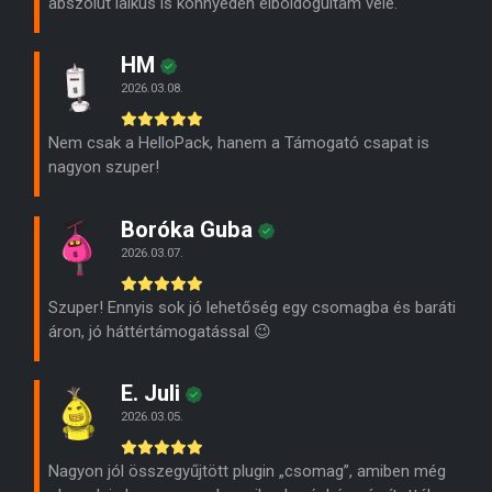
abszolút laikus is könnyedén elboldogultam vele.
HM
2026.03.08.
Nem csak a HelloPack, hanem a Támogató csapat is
nagyon szuper!
Boróka Guba
2026.03.07.
Szuper! Ennyis sok jó lehetőség egy csomagba és baráti
áron, jó háttértámogatással 😉
E. Juli
2026.03.05.
Nagyon jól összegyűjtött plugin „csomag”, amiben még