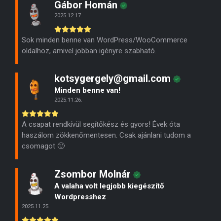
Gábor Homán
2025.12.17.
Sok minden benne van WordPress/WooCommerce
oldalhoz, amivel jobban igényre szabható.
kotsygergely@gmail.com
Minden benne van!
2025.11.26.
A csapat rendkívül segítőkész és gyors! Évek óta
haszálom zökkenőmentesen. Csak ajánlani tudom a
csomagot 🙂
Zsombor Molnár
A valaha volt legjobb kiegészítő
Wordpresshez
2025.11.25.