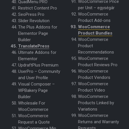
WooCommerce Price
QuadMenu PRO
per Unit – egységár
Restrict Content Pro
WooCommerce
SeoPress Pro
Product Add-ons
Slider Revolution
WooCommerce
The Plus Addons for
Product Bundles
Elementor Page
WooCommerce
Builder
Product
TranslatePress
Recommendations
Ultimate Addons for
WooCommerce
Elementor
Product Reviews Pro
UpdraftPlus Premium
WooCommerce
UserPro – Community
Product Vendors
and User Profile
WooCommerce
Visual Composer –
Product Video
WPBakery Page
WooCommerce
Builder
Products Linked by
Wholesale For
Variations
WooCommerce
WooCommerce
WooCommerce
Returns and Warranty
Request a Quote
Requests
WooCommerce Min