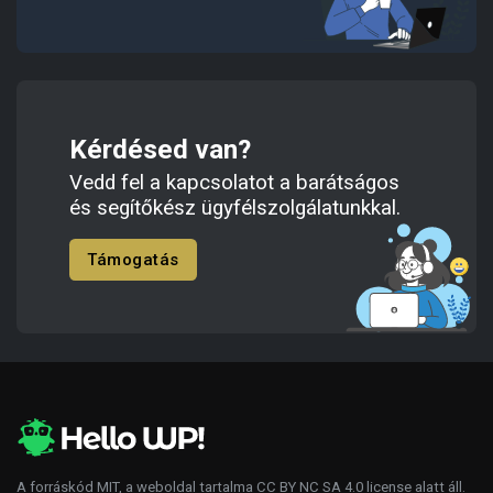
Kérdésed van?
Vedd fel a kapcsolatot a barátságos
és segítőkész ügyfélszolgálatunkkal.
Támogatás
A forráskód
MIT
, a weboldal tartalma
CC BY NC SA 4.0
license alatt áll.