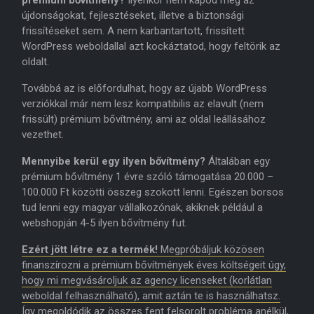
prémium bővítmény?
Ilyenkor nem kapod meg az
újdonságokat, fejlesztéseket, illetve a biztonsági
frissítéseket sem. A nem karbantartott, frissített
WordPress weboldallal azt kockáztatod, hogy feltörik az
oldalt.
Továbbá az is előfordulhat, hogy az újabb WordPress
verziókkal már nem lesz kompatibilis az elavult (nem
frissült) prémium bővítmény, ami az oldal leállásához
vezethet.
Mennyibe kerül egy ilyen bővítmény?
Általában egy
prémium bővítmény 1 évre szóló támogatása 20.000 –
100.000 Ft közötti összeg szokott lenni. Egészen borsos
tud lenni egy magyar vállalkozónak, akiknek például a
webshopján 4-5 ilyen bővítmény fut.
Ezért jött létre ez a termék!
Megpróbáljuk közösen
finanszírozni a prémium bővítmények éves költségeit úgy,
hogy mi megvásároljuk az agency licenseket (korlátlan
weboldal felhasználható), amit aztán te is használhatsz.
Így megoldódik az összes fent felsorolt probléma anélkül,