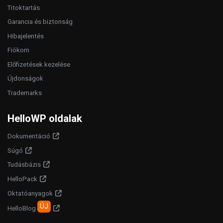
Titoktartás
Garancia és biztonság
Hibajelentés
Fiókom
Előfizetések kezelése
Újdonságok
Trademarks
HelloWP oldalak
Dokumentáció
Súgó
Tudásbázis
HelloPack
Oktatóanyagok
ÚJ
HelloBlog