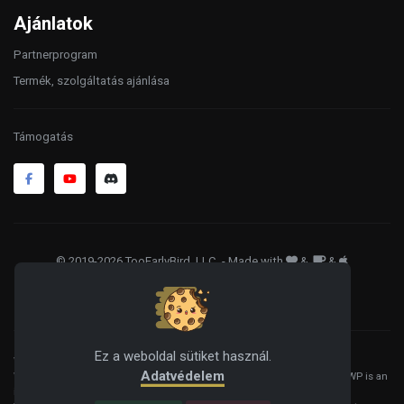
Ajánlatok
Partnerprogram
Termék, szolgáltatás ajánlása
Támogatás
© 2019-2026 TooEarlyBird, LLC
. - Made with
&
&
ÁSZF
Adatkezelés
Sütik
Ez a weboldal sütiket használ.
WordPress® is a registered trademark of the WordPress Foundation, and
Adatvédelem
WooCommerce® is a registered trademark of WooCommerce, Inc. HelloWP is an
independent product and is not affiliated, associated, or endorsed by the