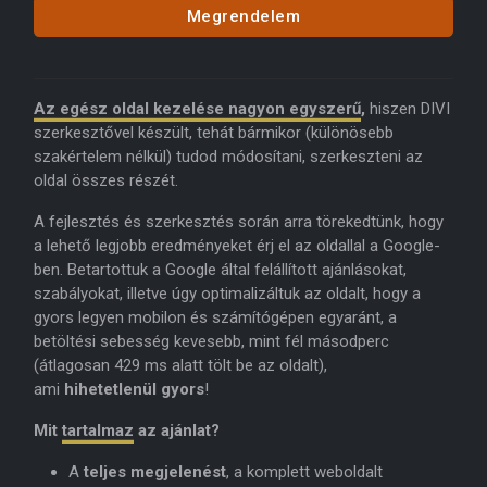
Megrendelem
Az egész oldal kezelése nagyon egyszerű
,
hiszen DIVI
szerkesztővel készült, tehát bármikor (különösebb
szakértelem nélkül) tudod módosítani, szerkeszteni az
oldal összes részét.
A fejlesztés és szerkesztés során arra törekedtünk, hogy
a lehető legjobb eredményeket érj el az oldallal a Google-
ben. Betartottuk a Google által felállított ajánlásokat,
szabályokat, illetve úgy optimalizáltuk az oldalt, hogy a
gyors legyen mobilon és számítógépen egyaránt, a
betöltési sebesség kevesebb, mint fél másodperc
(átlagosan 429 ms alatt tölt be az oldalt),
ami
hihetetlenül gyors
!
Mit
tartalmaz
az ajánlat?
A
teljes megjelenést
, a komplett weboldalt