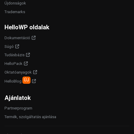
Újdonságok
Trademarks
HelloWP oldalak
Dokumentáció
Súgó
Tudásbázis
HelloPack
Oktatóanyagok
ÚJ
HelloBlog
Ajánlatok
Partnerprogram
Termék, szolgáltatás ajánlása