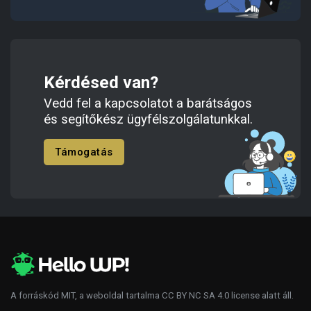
Kérdésed van?
Vedd fel a kapcsolatot a barátságos
és segítőkész ügyfélszolgálatunkkal.
Támogatás
A forráskód
MIT
, a weboldal tartalma
CC BY NC SA 4.0
license alatt áll.