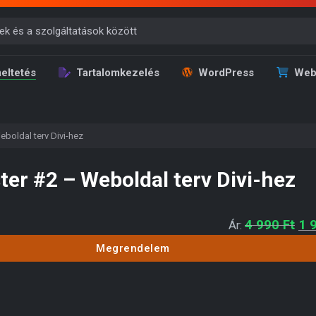
eltetés
Tartalomkezelés
WordPress
Web
boldal terv Divi-hez
er #2 – Weboldal terv Divi-hez
Ori
4 990
Ft
1 
Ár:
Megrendelem