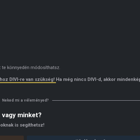
it te könnyedén módosíthatsz.
ához DIVI-re van szükség!
Ha még nincs DIVI-d, akkor mindenk
Neked mi a véleményed?
t vagy minket?
oknak is segíthetsz!