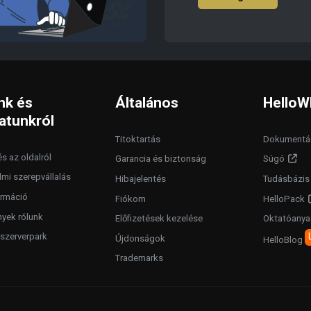
nk és
Általános
HelloW
atunkról
Titoktartás
Dokumentá
s az oldalról
Garancia és biztonság
Súgó
lmi szerepvállalás
Hibajelentés
Tudásbázis
rmáció
Fiókom
HelloPack
yek rólunk
Előfizetések kezelése
Oktatóany
szerverpark
Újdonságok
HelloBlog
Trademarks