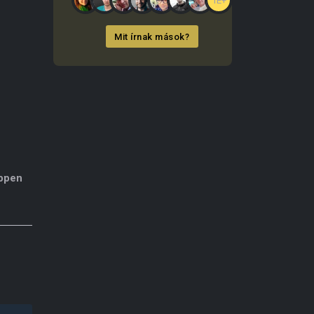
1E+
Mit írnak mások?
éppen