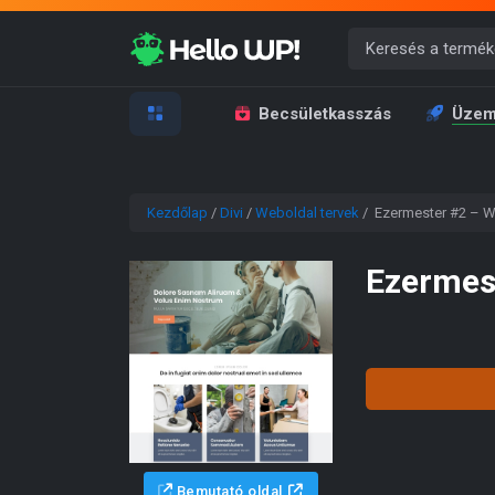
Becsületkasszás
Üzem
Kezdőlap
/
Divi
/
Weboldal tervek
/ Ezermester #2 – We
Ezermest
Bemutató oldal