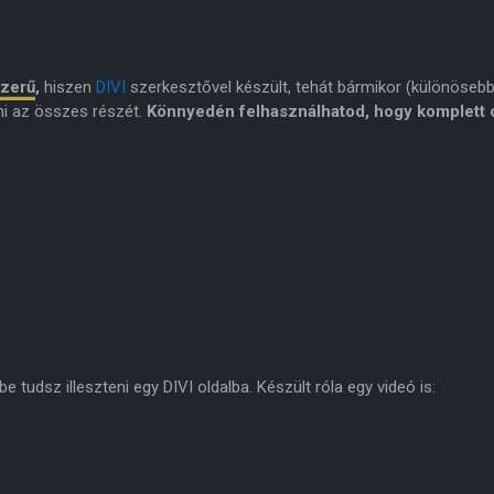
szerű
,
hiszen
DIVI
szerkesztővel készült, tehát bármikor (különöseb
ni az összes részét.
Könnyedén felhasználhatod, hogy komplett o
 tudsz illeszteni egy DIVI oldalba. Készült róla egy videó is: