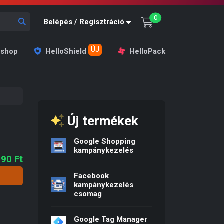
unread messages
0
Belépés / Regisztráció
ÚJ
shop
HelloShield
HelloPack
Új termékek
Google Shopping
kampánykezelés
ginal price was: 4 990 Ft.
Current price is: 1 990 Ft.
990
Ft
Facebook
kampánykezelés
csomag
Google Tag Manager