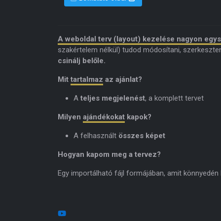
A weboldal terv (layout) kezelése nagyon egy
szakértelem nélkül) tudod módosítani, szerkeszte
csinálj belőle.
Mit
tartalmaz
az ajánlat?
A
teljes megjelenést
, a komplett tervet
Milyen
ajándékokat
kapok?
A felhasznált
összes képet
Hogyan kapom meg a tervez?
Egy importálható fájl formájában, amit könnyedén be