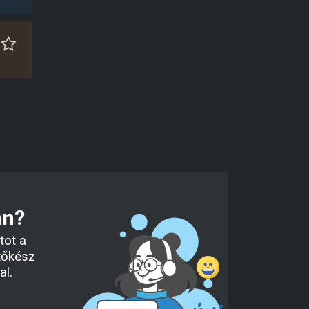
an?
tot a
tőkész
al.