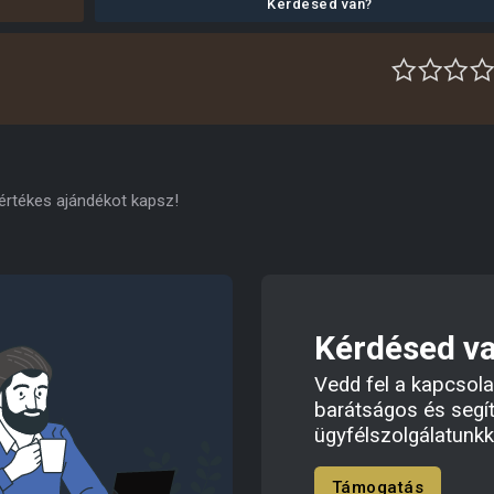
Kérdésed van?
 értékes ajándékot kapsz!
Kérdésed v
Vedd fel a kapcsola
barátságos és segí
ügyfélszolgálatunkk
Támogatás