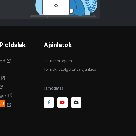
P oldalak
Ajánlatok
ció
Partnerprogram
Termék, szolgáltatás ajánlása
Támogatás
agok
ÚJ