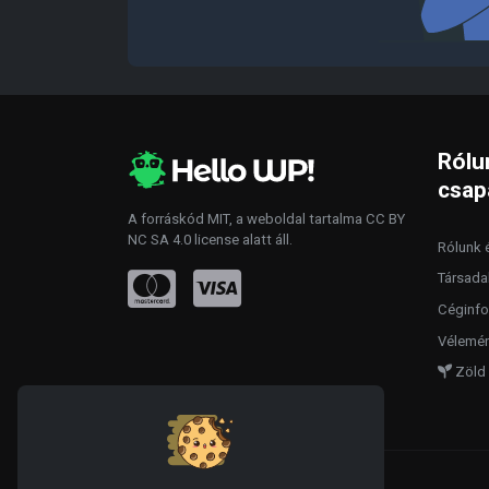
Rólu
csap
A forráskód
MIT
, a weboldal tartalma
CC BY
NC SA 4.0
license alatt áll.
Rólunk é
Társada
Céginfo
Vélemén
Zöld 