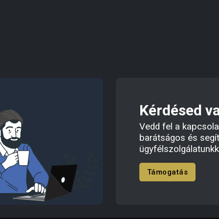
Kérdésed v
Vedd fel a kapcsola
barátságos és segí
ügyfélszolgálatunkk
Támogatás