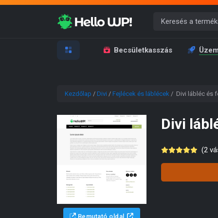
Becsületkasszás
Üzem
Kezdőlap
/
Divi
/
Fejlécek és láblécek
/ Divi lábléc és f
Divi lábl
(
2
vás
Bemutató oldal