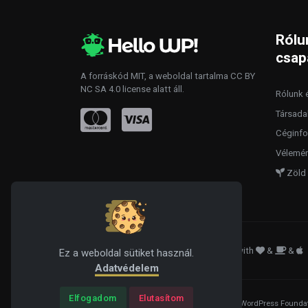
Rólu
csap
A forráskód
MIT
, a weboldal tartalma
CC BY
NC SA 4.0
license alatt áll.
Rólunk é
Társada
Céginfo
Vélemén
Zöld 
© 2019-2026 TooEarlyBird, LLC
. - Made with
&
&
Ez a weboldal sütiket használ.
Adatvédelem
Elfogadom
Elutasítom
WordPress® is a registered trademark of the WordPress Foundat