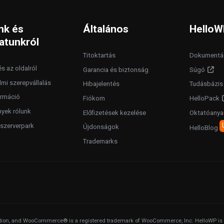
nk és
Általános
HelloW
atunkról
Titoktartás
Dokumentá
s az oldalról
Garancia és biztonság
Súgó
lmi szerepvállalás
Hibajelentés
Tudásbázis
rmáció
Fiókom
HelloPack
yek rólunk
Előfizetések kezelése
Oktatóany
szerverpark
Újdonságok
HelloBlog
Trademarks
ion, and WooCommerce® is a registered trademark of WooCommerce, Inc. HelloWP is an i