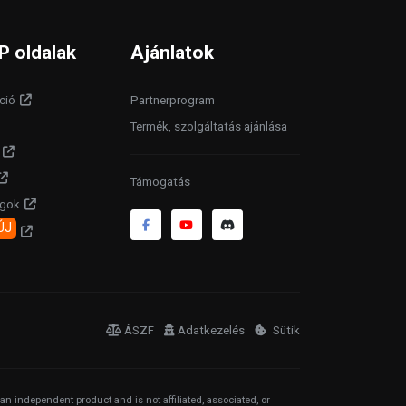
P oldalak
Ajánlatok
ció
Partnerprogram
Termék, szolgáltatás ajánlása
Támogatás
agok
ÚJ
ÁSZF
Adatkezelés
Sütik
ndependent product and is not affiliated, associated, or