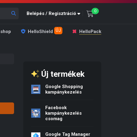
unread messages
0
Belépés / Regisztráció
ÚJ
shop
HelloShield
HelloPack
Új termékek
Google Shopping
: 1 990 Ft.
ce is: 990 Ft.
kampánykezelés
Facebook
kampánykezelés
csomag
Google Tag Manager