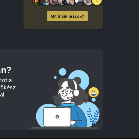
1E+
Mit írnak mások?
an?
tot a
tőkész
al.