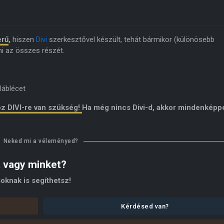
erű
,
hiszen
Divi
szerkesztővel készült, tehát bármikor (különösebb
ni az összes részét.
 láblécet
oz DIVI-re van szükség!
Ha még nincs Divi-d, akkor mindenképp
Neked mi a véleményed?
t vagy minket?
oknak is segíthetsz!
Kérdésed van?