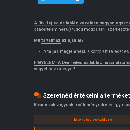
A Divi fejléc és lábléc kezelése nagyon egysz
szakértelem nélkül) tudod módosítani, szerkeszte
Mit
tartalmaz
az ajánlat?
A
teljes megjelenést
, a komplett fejlécet és
FIGYELEM! A Divi fejléc és lábléc használatáh
vegyél hozzá egyet!
Szeretnéd értékelni a terméke
Kíváncsiak vagyunk a véleményedre és így más
Értékelés beküldése