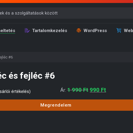
eltetés
Tartalomkezelés
WordPress
Web
ejléc #6
éc és fejléc #6
Original price was
Current pri
1 990
Ft
990
Ft
Ár:
árlói értékelés)
Megrendelem