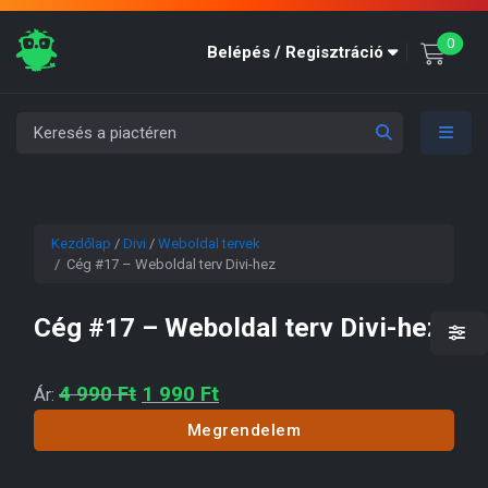
unre
0
Belépés / Regisztráció
Kezdőlap
/
Divi
/
Weboldal tervek
/ Cég #17 – Weboldal terv Divi-hez
Cég #17 – Weboldal terv Divi-hez
Original price was: 4 990 Ft.
Current price is: 1 990 Ft.
4 990
Ft
1 990
Ft
Ár:
Megrendelem