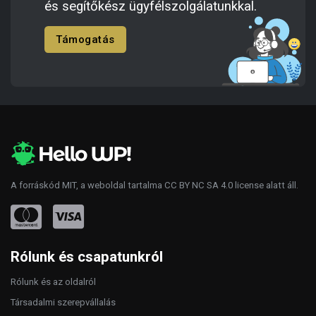
és segítőkész ügyfélszolgálatunkkal.
Támogatás
A forráskód
MIT
, a weboldal tartalma
CC BY NC SA 4.0
license alatt áll.
Rólunk és csapatunkról
Rólunk és az oldalról
Társadalmi szerepvállalás