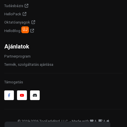
Tudásbázis
HelloPack
Oktatóanyagok
ÚJ
HelloBlog
Ajánlatok
Partnerprogram
Termék, szolgáltatás ajánlása
Támogatás
© 2019-2026 TooEarlyBird, LLC
. - Made with
&
&