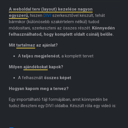
A weboldal terv (layout) kezelése nagyon
egyszerű
,
hiszen
DIVI
szerkesztővel készült, tehát
bármikor (különösebb szakértelem nélkül) tudod
módosítani, szerkeszteni az összes részét.
Könnyedén
felhasználhatod, hogy komplett oldalt csinálj belőle.
Mit
tartalmaz
az ajánlat?
A
teljes megjelenést
, a komplett tervet
Milyen
ajándékokat
kapok?
A felhasznált
összes képet
Hogyan kapom meg a tervez?
Egy importálható fájl formájában, amit könnyedén be
tudsz illeszteni egy DIVI oldalba. Készült róla egy videó is: