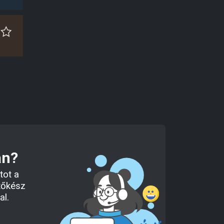
an?
tot a
tőkész
al.