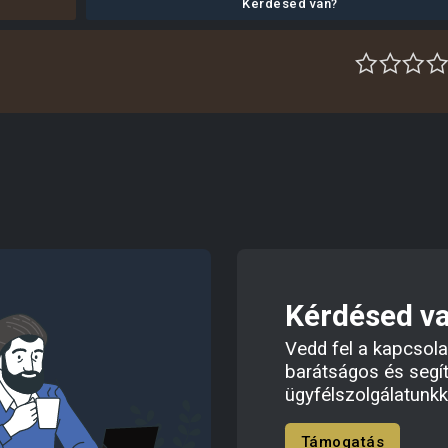
Kérdésed van?
Kérdésed v
Vedd fel a kapcsola
barátságos és segí
ügyfélszolgálatunkk
Támogatás