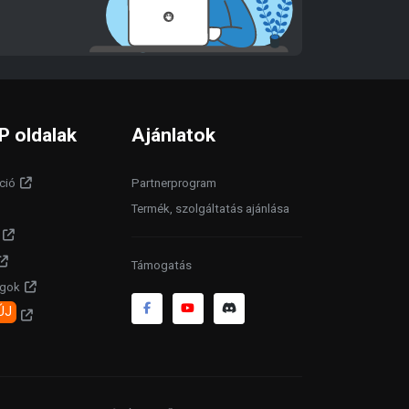
P oldalak
Ajánlatok
ció
Partnerprogram
Termék, szolgáltatás ajánlása
Támogatás
agok
ÚJ