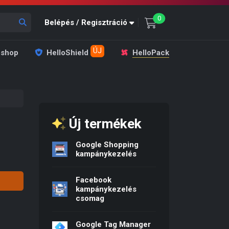
unread messages
0
Belépés / Regisztráció
ÚJ
shop
HelloShield
HelloPack
Új termékek
Google Shopping
: 4 990 Ft.
rice is: 1 990 Ft.
kampánykezelés
Facebook
kampánykezelés
csomag
Google Tag Manager