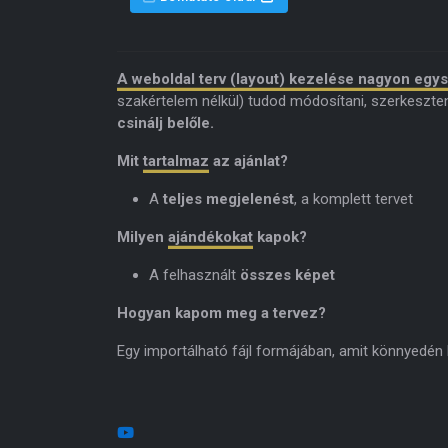
A weboldal terv (layout) kezelése nagyon egy
szakértelem nélkül) tudod módosítani, szerkeszte
csinálj belőle.
Mit
tartalmaz
az ajánlat?
A
teljes megjelenést
, a komplett tervet
Milyen
ajándékokat
kapok?
A felhasznált
összes képet
Hogyan kapom meg a tervez?
Egy importálható fájl formájában, amit könnyedén be