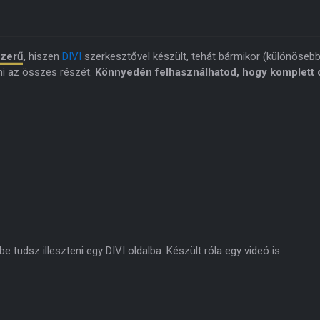
szerű
,
hiszen
DIVI
szerkesztővel készült, tehát bármikor (különöseb
ni az összes részét.
Könnyedén felhasználhatod, hogy komplett o
 tudsz illeszteni egy DIVI oldalba. Készült róla egy videó is: