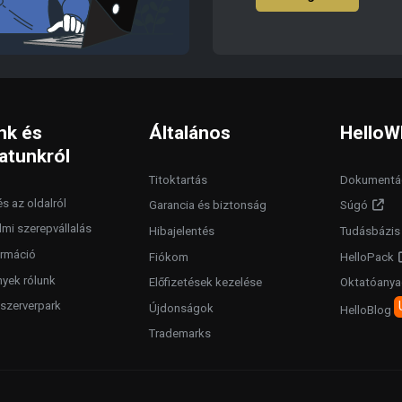
nk és
Általános
HelloW
atunkról
Titoktartás
Dokumentá
s az oldalról
Garancia és biztonság
Súgó
lmi szerepvállalás
Hibajelentés
Tudásbázis
rmáció
Fiókom
HelloPack
yek rólunk
Előfizetések kezelése
Oktatóany
szerverpark
Újdonságok
HelloBlog
Trademarks