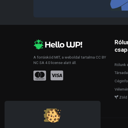
Rólu
csap
A forráskód
MIT
, a weboldal tartalma
CC BY
NC SA 4.0
license alatt áll.
Rólunk é
Társada
Céginfo
Vélemén
Zöld 