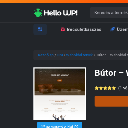
Becsületkasszás
Üzem
Kezdőlap
/
Divi
/
Weboldal tervek
/ Bútor – Weboldal t
Bútor – 
(
1
vás
Bemutató oldal