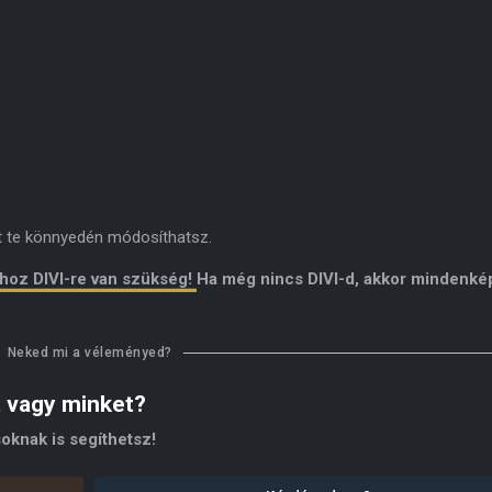
it te könnyedén módosíthatsz.
ához DIVI-re van szükség!
Ha még nincs DIVI-d, akkor mindenk
Neked mi a véleményed?
t vagy minket?
oknak is segíthetsz!