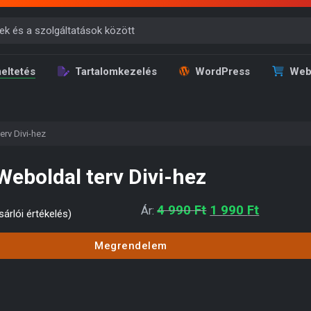
eltetés
Tartalomkezelés
WordPress
Web
erv Divi-hez
Weboldal terv Divi-hez
Original price was
Current p
4 990
Ft
1 990
Ft
Ár:
árlói értékelés)
Megrendelem