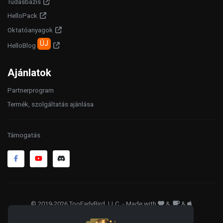
Tudásbázis
HelloPack
Oktatóanyagok
ÚJ
HelloBlog
Ajánlatok
Partnerprogram
Termék, szolgáltatás ajánlása
Támogatás
© 2019-2026 TooEarlyBird, LLC
. - Made with
&
&
ÁSZF
Adatkezelés
Sütik