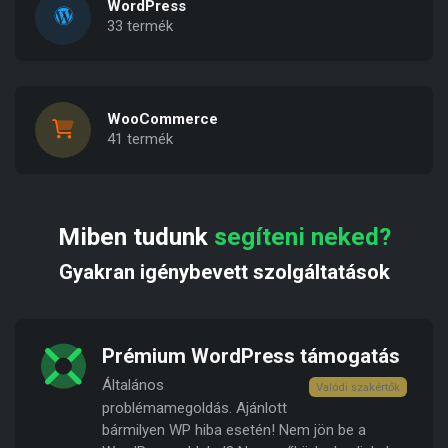
WordPress
33 termék
WooCommerce
41 termék
Miben tudunk
segíteni neked?
Gyakran igénybevett szolgáltatások
Prémium WordPress támogatás
Általános
Valódi szakértők
problémamegoldás. Ajánlott
bármilyen WP hiba esetén! Nem jön be a