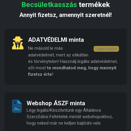
Becsületkasszás
termékek
Annyit fizetsz, amennyit szeretnél!
ADATVÉDELMI minta
Ne másold le más
Legyél legális!
adatvédelmét, mert az etikátlan
és törvénytelen! Használj legális adatvédelmet,
sőt most
te mondhatod meg, hogy mennyit
fizetsz érte
!
Webshop ÁSZF minta
Légy legális!Készítettünk egy Általános
Szerződési Feltételek mintát webshopokhoz,
hogy neked már ne kelljen bajlódni vele.