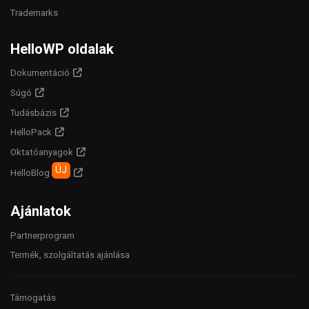
Trademarks
HelloWP oldalak
Dokumentáció
Súgó
Tudásbázis
HelloPack
Oktatóanyagok
ÚJ
HelloBlog
Ajánlatok
Partnerprogram
Termék, szolgáltatás ajánlása
Támogatás