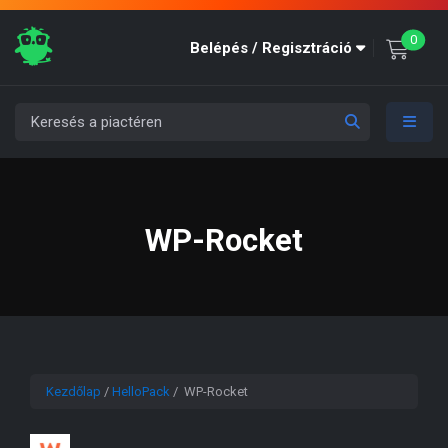
unre
0
Belépés / Regisztráció
WP-Rocket
Kezdőlap
/
HelloPack
/ WP-Rocket