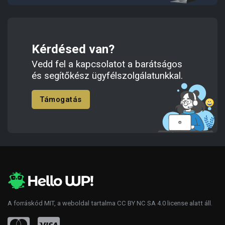
Kérdésed van?
Vedd fel a kapcsolatot a barátságos
és segítőkész ügyfélszolgálatunkkal.
Támogatás
A forráskód
MIT
, a weboldal tartalma
CC BY NC SA 4.0
license alatt áll.