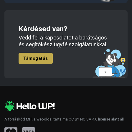
Kérdésed van?
Vedd fel a kapcsolatot a barátságos
és segítőkész ügyfélszolgálatunkkal.
Támogatás
A forráskód
MIT
, a weboldal tartalma
CC BY NC SA 4.0
license alatt áll.