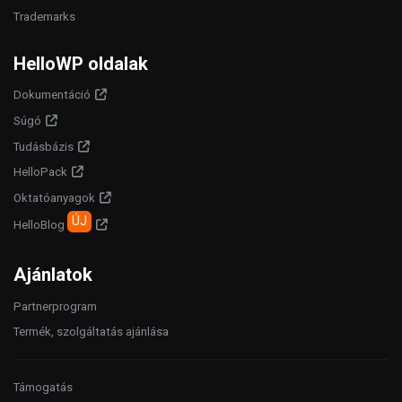
Trademarks
HelloWP oldalak
Dokumentáció
Súgó
Tudásbázis
HelloPack
Oktatóanyagok
ÚJ
HelloBlog
Ajánlatok
Partnerprogram
Termék, szolgáltatás ajánlása
Támogatás