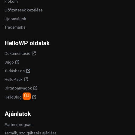
Fiókom
Előfizetések kezelése
Újdonságok
Trademarks
HelloWP oldalak
Dokumentáció
Súgó
Tudásbázis
HelloPack
Oktatóanyagok
ÚJ
HelloBlog
Ajánlatok
Partnerprogram
Termék, szolgáltatás ajánlása