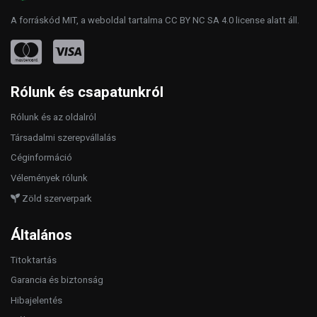
A forráskód
MIT
, a weboldal tartalma
CC BY NC SA 4.0
license alatt áll.
Rólunk és csapatunkról
Rólunk és az oldalról
Társadalmi szerepvállalás
Céginformáció
Vélemények rólunk
Zöld szerverpark
Általános
Titoktartás
Garancia és biztonság
Hibajelentés