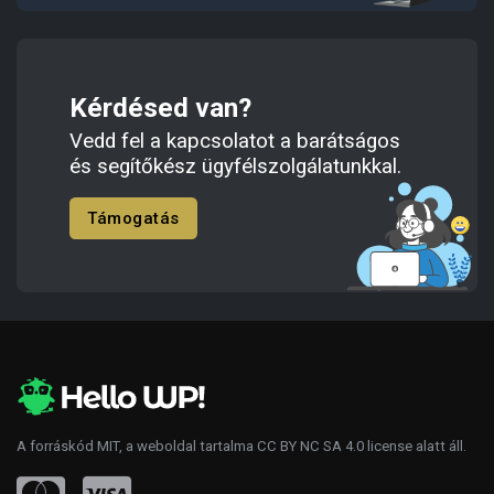
Kérdésed van?
Vedd fel a kapcsolatot a barátságos
és segítőkész ügyfélszolgálatunkkal.
Támogatás
A forráskód
MIT
, a weboldal tartalma
CC BY NC SA 4.0
license alatt áll.