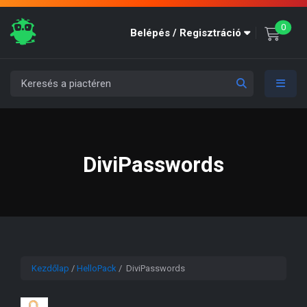
unre
0
Belépés / Regisztráció
DiviPasswords
Kezdőlap
/
HelloPack
/ DiviPasswords