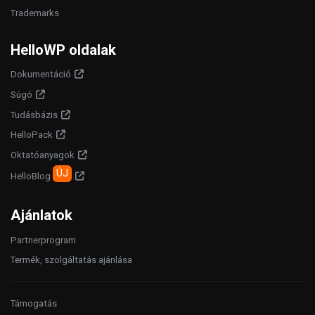
Trademarks
HelloWP oldalak
Dokumentáció
Súgó
Tudásbázis
HelloPack
Oktatóanyagok
ÚJ
HelloBlog
Ajánlatok
Partnerprogram
Termék, szolgáltatás ajánlása
Támogatás