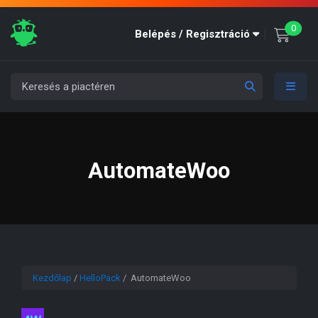
unre
0
Belépés / Regisztráció
AutomateWoo
Kezdőlap
/
HelloPack
/ AutomateWoo