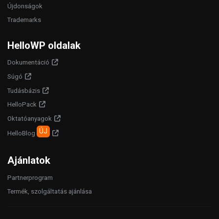
Újdonságok
Trademarks
HelloWP oldalak
Dokumentáció
Súgó
Tudásbázis
HelloPack
Oktatóanyagok
ÚJ
HelloBlog
Ajánlatok
Partnerprogram
Termék, szolgáltatás ajánlása