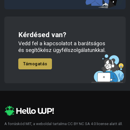
Kérdésed van?
Vedd fel a kapcsolatot a barátságos
és segítőkész ügyfélszolgálatunkkal.
Támogatás
A forráskód
MIT
, a weboldal tartalma
CC BY NC SA 4.0
license alatt áll.