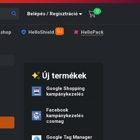
unread messages
0
Belépés / Regisztráció
ÚJ
shop
HelloShield
HelloPack
Új termékek
Google Shopping
as: 29 900 Ft.
t price is: 24 900 Ft.
kampánykezelés
Facebook
kampánykezelés
csomag
Google Tag Manager