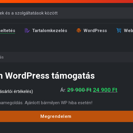
eltetés
Tartalomkezelés
WordPress
Web
ás
 WordPress támogatás
Original price w
Curren
29 900
Ft
24 900
Ft
Ár:
sárlói értékelés)
mamegoldás. Ajánlott bármilyen WP hiba esetén!
Megrendelem