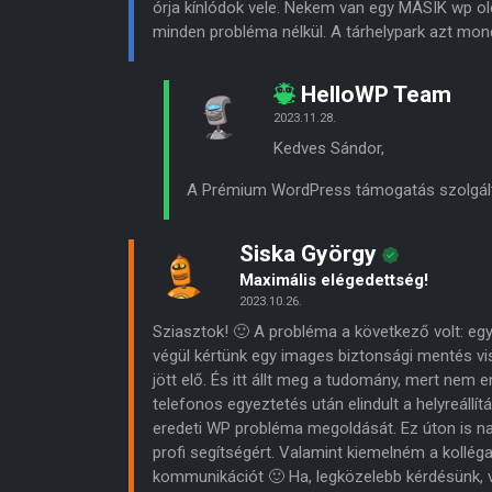
órja kínlódok vele. Nekem van egy MÁSIK wp ol
minden probléma nélkül. A tárhelypark azt mond
HelloWP Team
2023.11.28.
Kedves Sándor,
A Prémium WordPress támogatás szolgálta
Siska György
Maximális elégedettség!
2023.10.26.
Sziasztok! 🙂 A probléma a következő volt: egy 
végül kértünk egy images biztonsági mentés vi
jött elő. És itt állt meg a tudomány, mert nem
telefonos egyeztetés után elindult a helyreállí
eredeti WP probléma megoldását. Ez úton is n
profi segítségért. Valamint kiemelném a kollé
kommunikációt 🙂 Ha, legközelebb kérdésünk, v