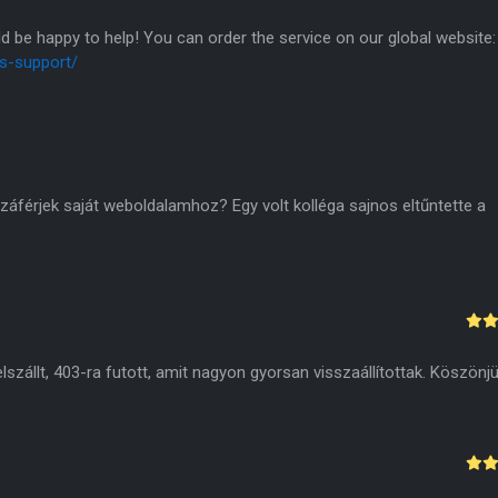
d be happy to help! You can order the service on our global website:
ss-support/
zzáférjek saját weboldalamhoz? Egy volt kolléga sajnos eltűntette a
zállt, 403-ra futott, amit nagyon gyorsan visszaállítottak. Köszönjü