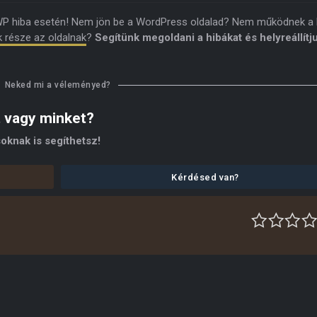
WP hiba esetén! Nem jön be a WordPress oldalad? Nem működnek a l
k része az oldalnak
?
Segítünk megoldani a hibákat és helyreállítj
Neked mi a véleményed?
t vagy minket?
oknak is segíthetsz!
Kérdésed van?