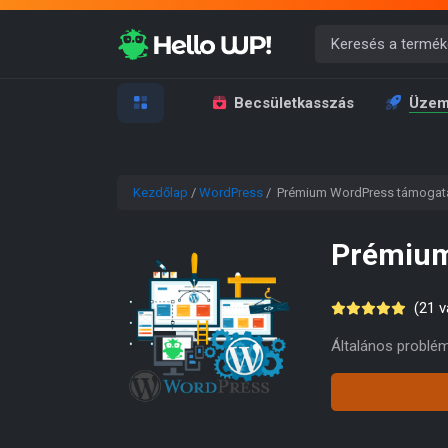
Becsületkasszás
Üzem
Kezdőlap
/
WordPress
/ Prémium WordPress támogat
Prémium
(
21
vá
Általános problé