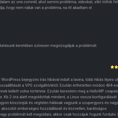
dalam az one.comnél, ahol semmi probléma, videokat, stbt töltök fel
ja, hogy nem náluk van a probléma, na itt akadtam el.
tásunk keretében szívesen megvizsgáljuk a problémát.
WordPress bejegyzés írás hibával indult a lavina, több hibás lépés u
sszaállítását a VPS szolgáltónktól. Ezután érthetetlen módon 404-es
 ennek kellett volna történnie. Ezután kerestem meg a HelloWP csapatá
tás. Kb 2 óra alatt megoldottak mindent, a Linux vissza konfigurálását
agyon köszönjük és végtelen hálásak vagyunk a szupergyors és nag
ga abszolút emberséges hozzáállását és közvetlen, barátságos
agy problémát kell megoldani, akkor csak hozzájuk fogunk fordulni. 