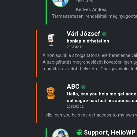
2023.04.24.
Kedves Andrea,
Természetesen, rendeljétek meg nyugodtan
Vári József
honlap elérhetetlen
2023.02.10.
A honlapunk a szolgáltatónál elérhetetlenné vált
A szolgáltatás megrendelését követően igen gy
reagáltak az adott helyzetre. Csak javasolni t
ABC
Hello, can you help me get acce
colleague has lost his access da
2023.02.02.
Hello, can you help me get access to my own w
Support, HelloWP