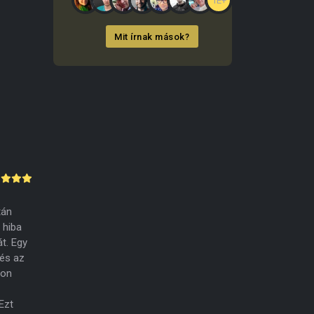
1E+
Mit írnak mások?
tán
 hiba
t. Egy
 és az
yon
Ezt