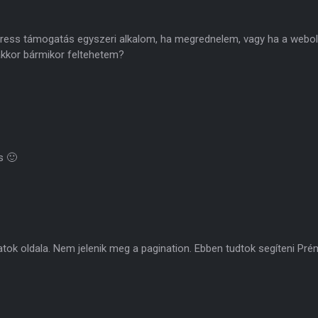
Press támogatás egyszeri alkalom, ha megrednelem, vagy ha a webo
kkor bármikor feltehetem?
s 🙂
tok oldala. Nem jelenik meg a pagination. Ebben tudtok segíteni P