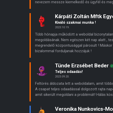
nevezem messze kiemelkedő és ügyfél és meg
Kárpáti Zoltán Mftk Eg
Kiváló szakmai munka !
2023.10.19.
Több hónapja működött a weboldal bizonytalan
megoldásának. Nem egészen két nap alatt , te
megrendelő központusággal párosult ! Máskor 
bizalommal forduljanak hozzájuk !
Tünde Erzsébet Beder
Teljes odaadás!
2023.09.20.
Feltörés áldozata lett a weboldalam, amit többsz
A csapat teljes odaadással dolgozott rajta napo
amit sikerült megoldani a problémát! Hálás kö
Veronika Nunkovics-Mo