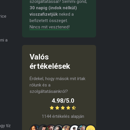
szolgáltatással? Semmi gond,
30 napig (indok nélkül)
visszafizetjük
neked a
rice
befizetett összeget.
Nincs mit vesztened!
eni a
Valós
értékelések
Érdekel, hogy mások mit írtak
rólunk és a
szolgáltatásainkról?
4.98/5.0
1144 értékelés alapján
gy tíz