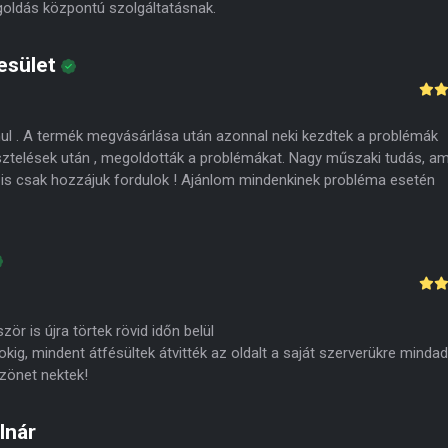
oldás központú szolgáltatásnak.
yesület
ul . A termék megvásárlása után azonnal neki kezdtek a problémák
sztelések után , megoldották a problémákat. Nagy műszaki tudás, am
is csak hozzájuk fordulok ! Ajánlom mindenkinek probléma esetén
ör is újra törtek rövid időn belül
kig, mindent átfésültek átvitték az oldalt a saját szerverükre mindad
szönet nektek!
lnár