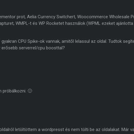
mentor prot, Aelia Currency Switchert, Woocommerce Wholesale P
turet, WMPL-t és WP Rocketet használok (WPML ezeket ajánlotta
s gyakran CPU Spike-ok vannak, amitől lelassul az oldal. Tudtok segít
 erősebb serverrel/cpu boosttal?
 próbálkozni. 🙂
oldalról letöltöttem a wordpresst és nem tölti be az oldalakat. Már va