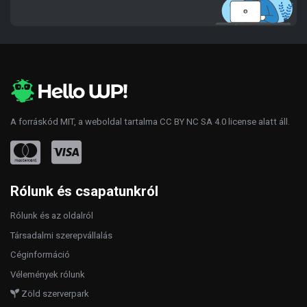
A forráskód
MIT
, a weboldal tartalma
CC BY NC SA 4.0
license alatt áll.
Rólunk és csapatunkról
Rólunk és az oldalról
Társadalmi szerepvállalás
Céginformáció
Vélemények rólunk
Zöld szerverpark