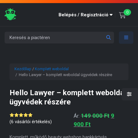
unre
0
Belépés / Regisztráció
Kezdőlap
/
Komplett weboldal
/ Hello Lawyer – komplett weboldal ügyvédek részére
Hello Lawyer – komplett weboldal
ügyvédek részére
Original p
149 000
Ft
9
Ár:
(
6
vásárlói értékelés)
Current price is: 9 
900
Ft
Komplett, működő beauty webshop bankkártyás