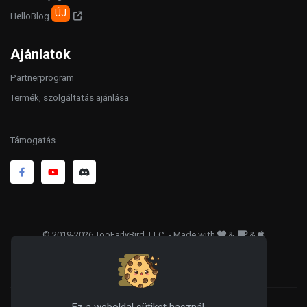
ÚJ
HelloBlog
Ajánlatok
Partnerprogram
Termék, szolgáltatás ajánlása
Támogatás
© 2019-2026 TooEarlyBird, LLC
. - Made with
&
&
ÁSZF
Adatkezelés
Sütik
Ez a weboldal sütiket használ.