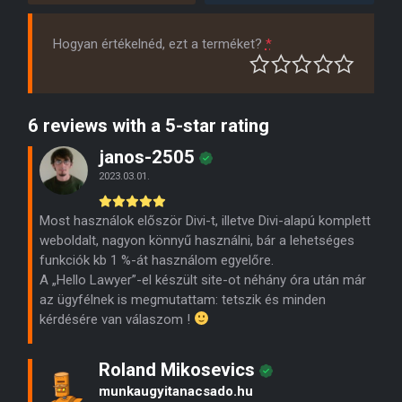
Hogyan értékelnéd, ezt a terméket?
*
6 reviews with a 5-star rating
janos-2505
2023.03.01.
Most használok először Divi-t, illetve Divi-alapú komplett
weboldalt, nagyon könnyű használni, bár a lehetséges
funkciók kb 1 %-át használom egyelőre.
A „Hello Lawyer”-el készült site-ot néhány óra után már
az ügyfélnek is megmutattam: tetszik és minden
kérdésére van válaszom !
Roland Mikosevics
munkaugyitanacsado.hu