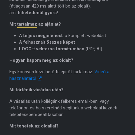
(átlagosan 429 ms alatt tölt be az oldalt),
ami
hihetetlenül gyors
!
Mit
tartalmaz
az ajánlat?
A
teljes megjelenést
, a komplett weboldalt
A felhasznált
összes képet
LOGO-t vektoros formátumban
(PDF, AI)
Hogyan kapom meg az oldalt?
Egy könnyen kezelhető telepítőt tartalmaz.
Videó a
használatáról
Mi történik vásárlás után?
A vásárlás után kollégánk felkeres email-ben, vagy
telefonon és ha szeretnéd segítünk a weboldal kezdeti
telepítésében/beállításában.
Mit tehetek az oldallal?