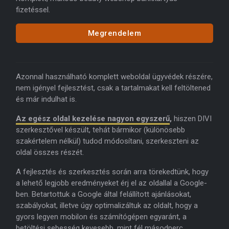
fizetéssel.
Megrendelem
Azonnal használható komplett weboldal ügyvédek részére,
nem igényel fejlesztést, csak a tartalmakat kell feltöltened
és már indulhat is.
Az egész oldal kezelése nagyon egyszerű
,
hiszen DIVI
szerkesztővel készült, tehát bármikor (különösebb
szakértelem nélkül) tudod módosítani, szerkeszteni az
oldal összes részét.
A fejlesztés és szerkesztés során arra törekedtünk, hogy
a lehető legjobb eredményeket érj el az oldallal a Google-
ben. Betartottuk a Google által felállított ajánlásokat,
szabályokat, illetve úgy optimalizáltuk az oldalt, hogy a
gyors legyen mobilon és számítógépen egyaránt, a
betöltési sebesség kevesebb, mint fél másodperc