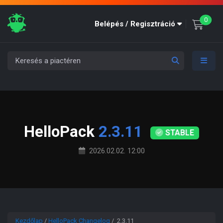
unre
0
Belépés / Regisztráció
HelloPack
2.3.11
STABLE
2026.02.02. 12:00
Kezdőlap
/
HelloPack Changelog
/ 2.3.11