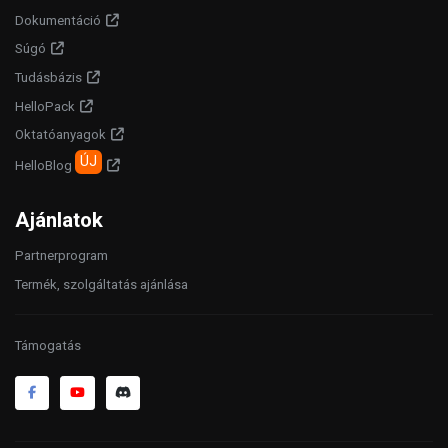
Dokumentáció
Súgó
Tudásbázis
HelloPack
Oktatóanyagok
ÚJ
HelloBlog
Ajánlatok
Partnerprogram
Termék, szolgáltatás ajánlása
Támogatás