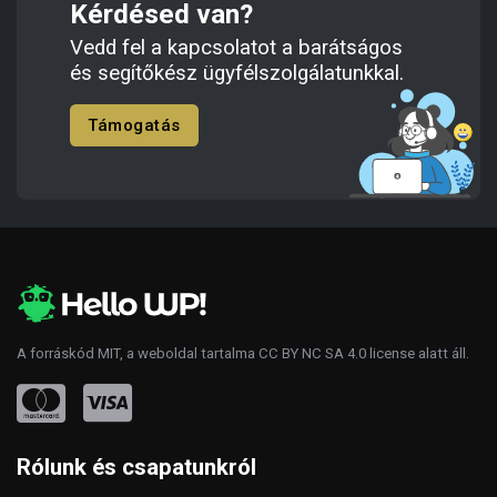
Kérdésed van?
Vedd fel a kapcsolatot a barátságos
és segítőkész ügyfélszolgálatunkkal.
Támogatás
A forráskód
MIT
, a weboldal tartalma
CC BY NC SA 4.0
license alatt áll.
Rólunk és csapatunkról