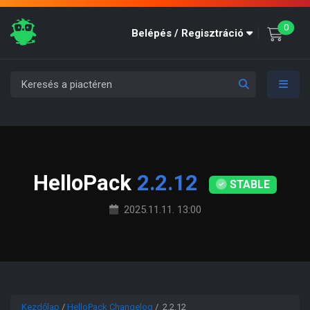
unre
0
Belépés / Regisztráció
HelloPack
2.2.12
STABLE
2025.11.11. 13:00
Kezdőlap
/
HelloPack Changelog
/ 2.2.12