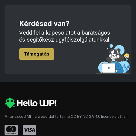
Kérdésed van?
Vedd fel a kapcsolatot a barátságos
és segítőkész ügyfélszolgálatunkkal.
Támogatás
A forráskód
MIT
, a weboldal tartalma
CC BY NC SA 4.0
license alatt áll.