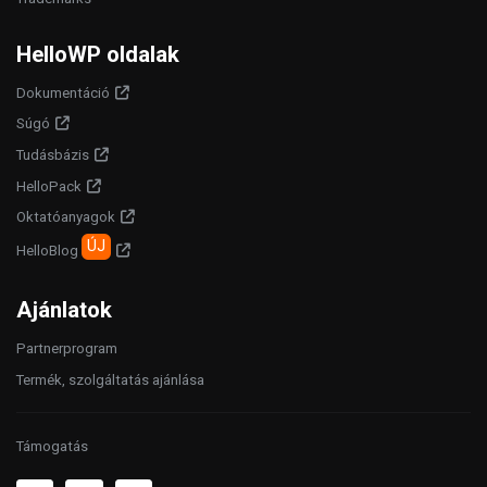
HelloWP oldalak
Dokumentáció
Súgó
Tudásbázis
HelloPack
Oktatóanyagok
ÚJ
HelloBlog
Ajánlatok
Partnerprogram
Termék, szolgáltatás ajánlása
Támogatás